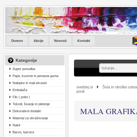
Domov
Akcije
Novosti
Kontakt
Kategorije
Super ponudba
Papir, kuverte in penasta guma
Nalepke in mali okraski
svetidej.si
Šola in otroško ustva
Embalaža
pouk
Filc ( polst )
Tekstil, šivanje in pletenje
MALA GRAFIK
Dekorativni dodatki
Material za okraševanje
Nakit
Barve, barvice