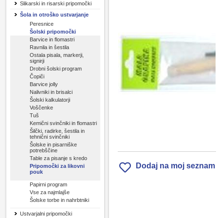
Slikarski in risarski pripomočki
Šola in otroško ustvarjanje
Peresnice
Šolski pripomočki
Barvice in flomastri
Ravnila in šestila
Ostala pisala, markerji,
signirji
Drobni šolski program
Čopiči
Barvice jolly
Nalivniki in brisalci
Šolski kalkulatorji
Voščenke
Tuš
Kemični svinčniki in flomastri
Šilčki, radirke, šestila in
tehnični svinčniki
Šolske in pisarniške
potrebščine
Table za pisanje s kredo
Dodaj na moj seznam
Pripomočki za likovni
pouk
Papirni program
Vse za najmlajše
Šolske torbe in nahrbtniki
Ustvarjalni pripomočki