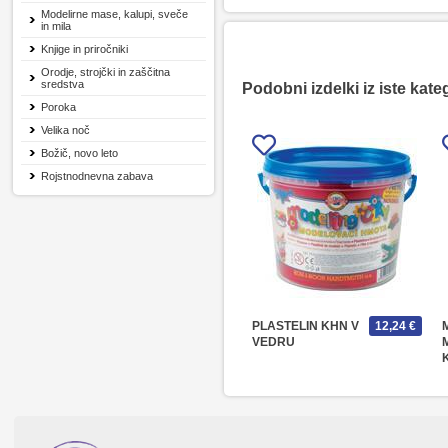
Modelirne mase, kalupi, sveče
in mila
Knjige in priročniki
Orodje, strojčki in zaščitna
sredstva
Podobni izdelki iz iste kate
Poroka
Velika noč
Božič, novo leto
Rojstnodnevna zabava
PLASTELIN KHN V
12,24 €
VEDRU