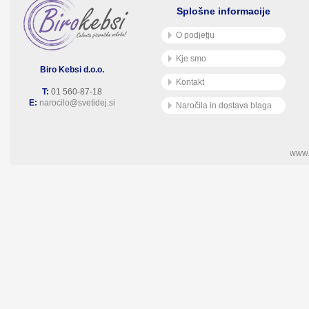
Splošne informacije
O podjetju
Kje smo
Biro Kebsi d.o.o.
Kontakt
T:
01 560-87-18
E:
narocilo@svetidej.si
Naročila in dostava blaga
www.