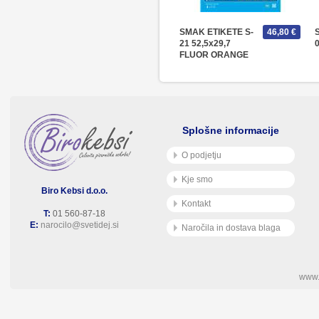
SMAK ETIKETE S-
46,80 €
21 52,5x29,7
0
FLUOR ORANGE
Splošne informacije
O podjetju
Kje smo
Biro Kebsi d.o.o.
Kontakt
T:
01 560-87-18
E:
narocilo@svetidej.si
Naročila in dostava blaga
www.