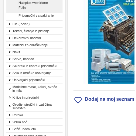
Nalepke zweckform
Folije
Pripomočki za pakiranje
Filc ( polst )
Tekstil, šivanje in pletenje
Dekorativni dodatki
Material za okraševanje
Nakit
Barve, barvice
Slikarski in risarski pripomočki
Šola in otroško ustvarjanje
Ustvarjalni pripomočki
Modelirne mase, kalupi, sveče
in mila
Knjige in priročniki
Dodaj na moj seznam
Orodje, strojčki in zaščitna
sredstva
Poroka
Velika noč
Božič, novo leto