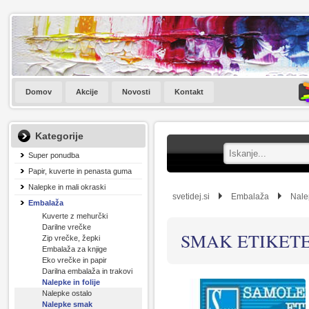
Domov
Akcije
Novosti
Kontakt
Kategorije
Super ponudba
Papir, kuverte in penasta guma
Nalepke in mali okraski
svetidej.si
Embalaža
Nalep
Embalaža
Kuverte z mehurčki
Darilne vrečke
SMAK ETIKETE
Zip vrečke, žepki
Embalaža za knjige
Eko vrečke in papir
Darilna embalaža in trakovi
Nalepke in folije
Nalepke ostalo
Nalepke smak