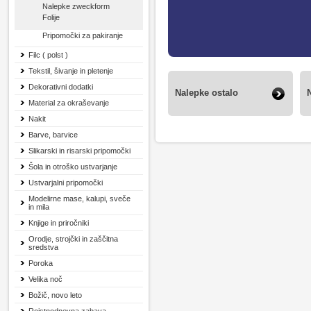
Nalepke zweckform
Folije
Pripomočki za pakiranje
Filc ( polst )
Tekstil, šivanje in pletenje
Dekorativni dodatki
Nalepke ostalo
Material za okraševanje
Nakit
Barve, barvice
Slikarski in risarski pripomočki
Šola in otroško ustvarjanje
Ustvarjalni pripomočki
Modelirne mase, kalupi, sveče
in mila
Knjige in priročniki
Orodje, strojčki in zaščitna
sredstva
Poroka
Velika noč
Božič, novo leto