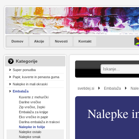
Domov
Akcije
Novosti
Kontakt
Kategorije
Super ponudba
Papir, kuverte in penasta guma
Nalepke in mali okraski
svetidej.si
Embalaža
Nalep
Embalaža
Kuverte z mehurčki
Darilne vrečke
Nalepke in
Zip vrečke, žepki
Embalaža za knjige
Eko vrečke in papir
Darilna embalaža in trakovi
Nalepke in folije
Nalepke ostalo
Nalepke smak