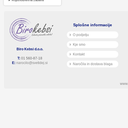
Rojstnodnevna zabava
Splošne informacije
O podjetju
Kje smo
Biro Kebsi d.o.o.
Kontakt
T:
01 560-87-18
E:
narocilo@svetidej.si
Naročila in dostava blaga
www.