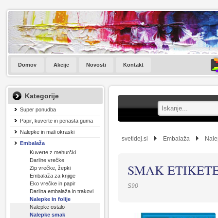
Domov
Akcije
Novosti
Kontakt
Kategorije
Super ponudba
Papir, kuverte in penasta guma
Nalepke in mali okraski
svetidej.si
Embalaža
Nalep
Embalaža
Kuverte z mehurčki
Darilne vrečke
SMAK ETIKETE 
Zip vrečke, žepki
Embalaža za knjige
Eko vrečke in papir
S90
Darilna embalaža in trakovi
Nalepke in folije
Nalepke ostalo
Nalepke smak