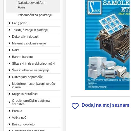
Nalepke zweckform
Folije
Pripomočki za pakiranje
Filc ( polst )
Tekstil, šivanje in pletenje
Dekorativni dodatki
Material za okraševanje
Nakit
Barve, barvice
Slikarski in risarski pripomočki
Šola in otroško ustvarjanje
Ustvarjalni pripomočki
Modelirne mase, kalupi, sveče
in mila
Knjige in priročniki
Orodje, strojčki in zaščitna
sredstva
Dodaj na moj seznam
Poroka
Velika noč
Božič, novo leto