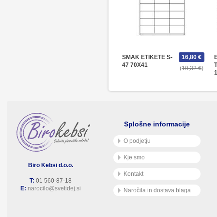
SMAK ETIKETE S-
16,80 €
47 70X41
19,32 €
1
Splošne informacije
O podjetju
Kje smo
Biro Kebsi d.o.o.
Kontakt
T:
01 560-87-18
E:
narocilo@svetidej.si
Naročila in dostava blaga