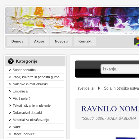
Domov
Akcije
Novosti
Kontakt
Kategorije
Super ponudba
Papir, kuverte in penasta guma
Nalepke in mali okraski
svetidej.si
Šola in otroško ustva
Embalaža
Filc ( polst )
RAVNILO NOMA
Tekstil, šivanje in pletenje
Dekorativni dodatki
*53066, 53067 MALA ŠABLONA
Material za okraševanje
Nakit
Barve, barvice