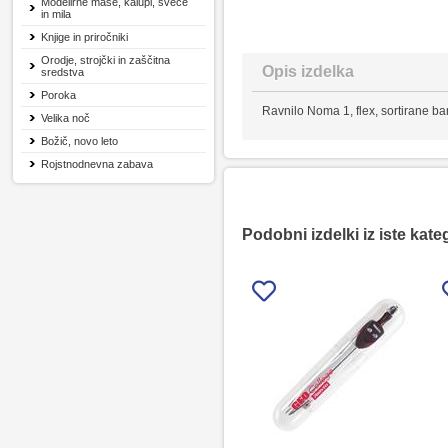
Modelirne mase, kalupi, sveče
in mila
Knjige in priročniki
Orodje, strojčki in zaščitna
Opis izdelka
sredstva
Poroka
Ravnilo Noma 1, flex, sortirane ba
Velika noč
Božič, novo leto
Rojstnodnevna zabava
Podobni izdelki iz iste kate