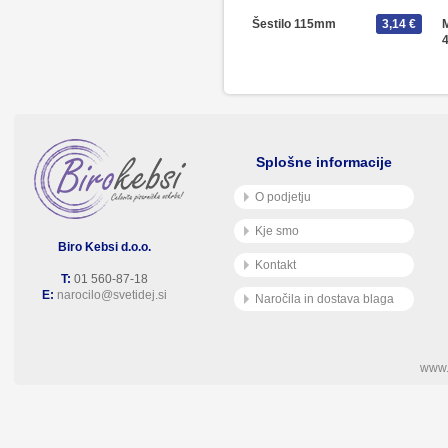
Šestilo 115mm
3,14 €
Splošne informacije
O podjetju
Kje smo
Biro Kebsi d.o.o.
Kontakt
T:
01 560-87-18
E:
narocilo@svetidej.si
Naročila in dostava blaga
www.