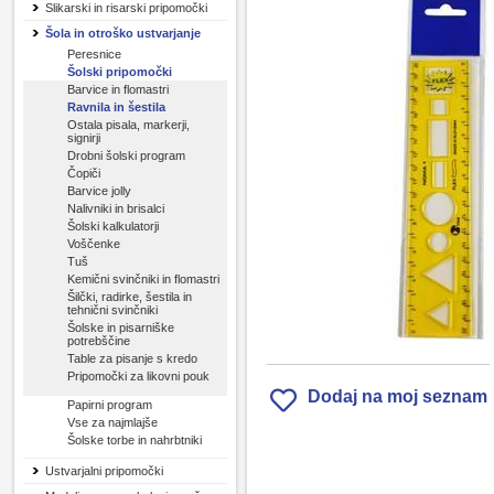
Slikarski in risarski pripomočki
Šola in otroško ustvarjanje
Peresnice
Šolski pripomočki
Barvice in flomastri
Ravnila in šestila
Ostala pisala, markerji,
signirji
Drobni šolski program
Čopiči
Barvice jolly
Nalivniki in brisalci
Šolski kalkulatorji
Voščenke
Tuš
Kemični svinčniki in flomastri
Šilčki, radirke, šestila in
tehnični svinčniki
Šolske in pisarniške
potrebščine
Table za pisanje s kredo
Pripomočki za likovni pouk
Dodaj na moj seznam
Papirni program
Vse za najmlajše
Šolske torbe in nahrbtniki
Ustvarjalni pripomočki