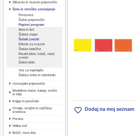
Slikarski in risarski pripomočki
Šola in otroško ustvarjanje
Peresnice
Šolski pripomočki
Papirni program
Akta in listi
Šolske mape
Šolski zvezki
Etikete za zvezek
Šolske beležke
Risalni bloki, kolaž, notni
zvezki
Šolski bloki
Vse za najmlajše
Šolske torbe in nahrbtniki
Ustvarjalni pripomočki
Modelirne mase, kalupi, sveče
in mila
Knjige in priročniki
Orodje, strojčki in zaščitna
Dodaj na moj seznam
sredstva
Poroka
Velika noč
Božič, novo leto