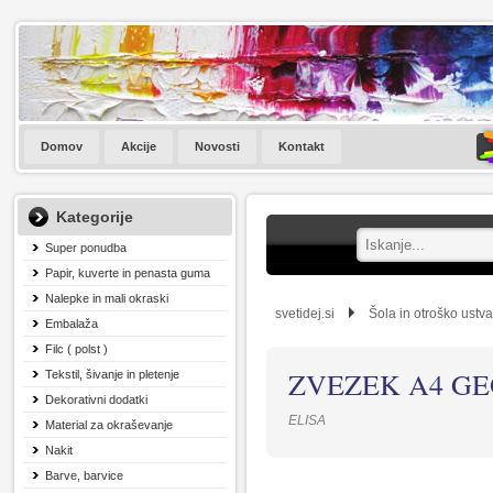
Domov
Akcije
Novosti
Kontakt
Kategorije
Super ponudba
Papir, kuverte in penasta guma
Nalepke in mali okraski
svetidej.si
Šola in otroško ustva
Embalaža
Filc ( polst )
ZVEZEK A4 GE
Tekstil, šivanje in pletenje
Dekorativni dodatki
ELISA
Material za okraševanje
Nakit
Barve, barvice