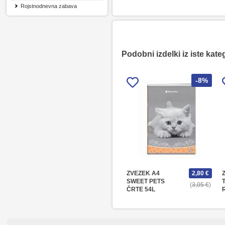
Rojstnodnevna zabava
Podobni izdelki iz iste kate
-8%
ZVEZEK A4
2,80 €
SWEET PETS
3,05 €
ČRTE 54L