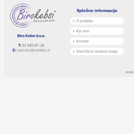
Splošne informacije
O podjetju
Kje smo
Biro Kebsi d.o.o.
Kontakt
T:
01 560-87-18
E:
narocilo@svetidej.si
Naročila in dostava blaga
www.