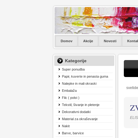
Domov
Akcije
Novosti
Konta
Kategorije
Super ponudba
Papir, kuverte in penasta guma
Nalepke in mali okraski
svetide
Embalaža
Filc ( polst )
Z
Tekstil, šivanje in pletenje
Dekorativni dodatki
ELI
Material za okraševanje
Nakit
Barve, barvice