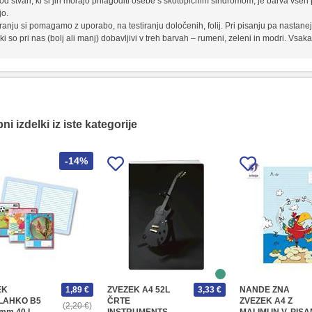
od stvari, ki si jih morajo prilagoditi osebe s skotopičnim sindromom, je barva vseh p
jo.
branju si pomagamo z uporabo, na testiranju določenih, folij. Pri pisanju pa nastane
ki so pri nas (bolj ali manj) dobavljivi v treh barvah – rumeni, zeleni in modri. Vs
i izdelki iz iste kategorije
-14%
EK
1,89 €
ZVEZEK A4 52L
3,33 €
NANDE ZNA
LAHKO B5
ČRTE
ZVEZEK A4 Z
2,20 €