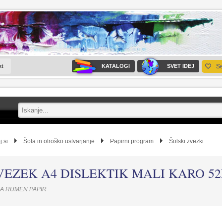
kt
KATALOGI
SVET IDEJ
S
j.si
Šola in otroško ustvarjanje
Papirni program
Šolski zvezki
VEZEK A4 DISLEKTIK MALI KARO 52
SA RUMEN PAPIR