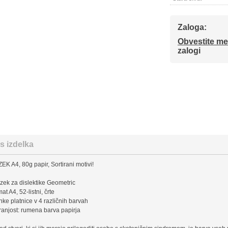
Zaloga:
Obvestite me
zalogi
s izdelka
EK A4, 80g papir, Sortirani motivi!
ezek za dislektike Geometric
mat A4, 52-listni, črte
hke platnice v 4 različnih barvah
tranjost: rumena barva papirja