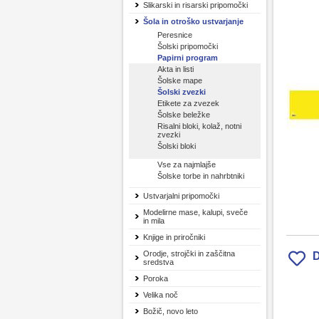
Slikarski in risarski pripomočki
Šola in otroško ustvarjanje
Peresnice
Šolski pripomočki
Papirni program
Akta in listi
Šolske mape
Šolski zvezki
Etikete za zvezek
Šolske beležke
Risalni bloki, kolaž, notni
zvezki
Šolski bloki
Vse za najmlajše
Šolske torbe in nahrbtniki
Ustvarjalni pripomočki
Modelirne mase, kalupi, sveče
in mila
Knjige in priročniki
Orodje, strojčki in zaščitna
D
sredstva
Poroka
Velika noč
Božič, novo leto