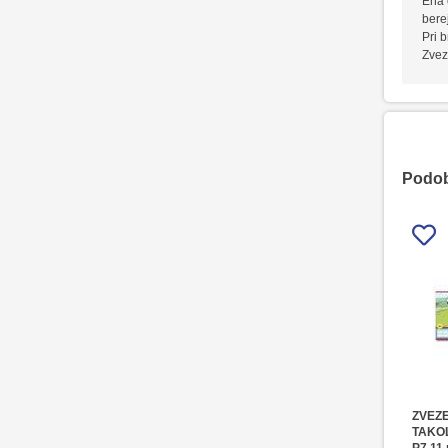
Ena 
bere
Pri 
Zvez
Podobn
ZVEZ
TAKO