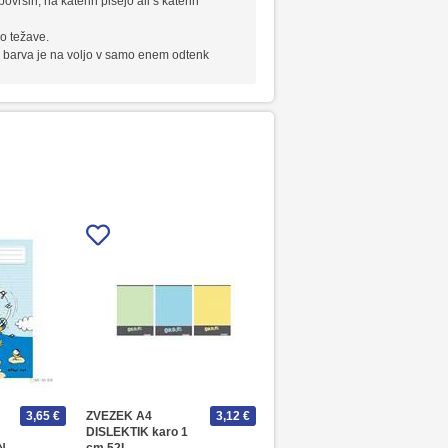
ovršin, na katerih pišejo ali s katerih
jo težave.
aka barva je na voljo v samo enem odtenk
3,65 €
ZVEZEK A4
3,12 €
DISLEKTIK karo 1