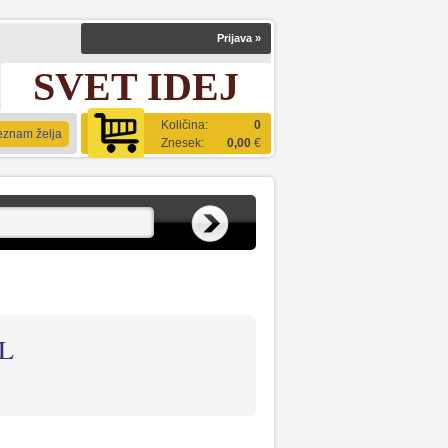
Prijava
»
SVET IDEJ
Količina:
0
eznam želja
Znesek:
0,00
€
L