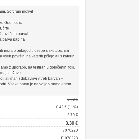
r, Sortirani motivi!
ike Geometric
i, črte
4 različnih barvah
a barva papirja
 jih morajo prilagoditi osebe s skotopičnim
 vseh površin, na katerih pišejo ali s katerih
amo z uporabo, na testiranju določenih, folij.
anejo težave.
olj ali manj) dobavljivi v treh barvah –
modri. Vsaka barva je na voljo v samo enem
3,72 €
0,42 € (11%)
2,70 €
3,30 €
7070223
E-070223