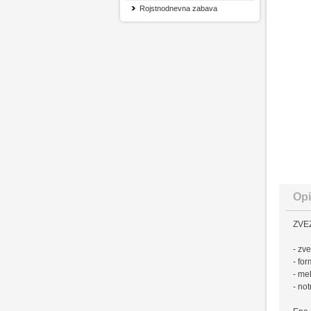
Rojstnodnevna zabava
Opi
ZVEZ
- zv
- for
- me
- no