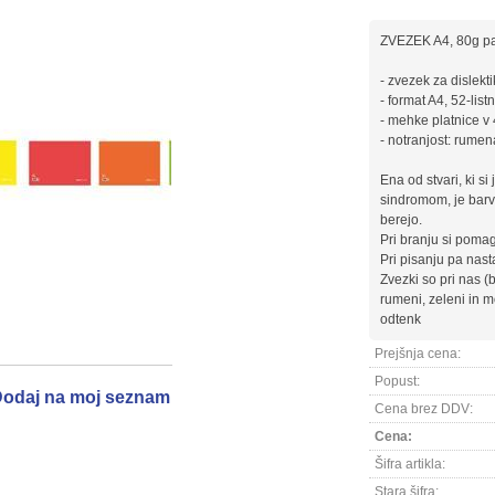
ZVEZEK A4, 80g papi
- zvezek za dislekt
- format A4, 52-listn
- mehke platnice v 
- notranjost: rumen
Ena od stvari, ki si
sindromom, je barva
berejo.
Pri branju si pomag
Pri pisanju pa nast
Zvezki so pri nas (b
rumeni, zeleni in 
odtenk
Prejšnja cena:
Popust:
odaj na moj seznam
Cena brez DDV:
Cena:
Šifra artikla:
Stara šifra: