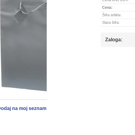
Cena brez DDV:
Cena:
Šifra artikla:
Stara šifra:
Zaloga:
odaj na moj seznam