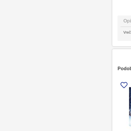
Opi
Vreč
Podobn