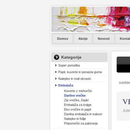
Domov
Akcije
Novosti
Konta
Kategorije
Super ponudba
Papir, kuverte in penasta guma
Nalepke in mali okraski
svetide
Embalaža
Kuverte z mehurčki
Darilne vrečke
V
Zip vrečke, žepki
Embalaža za knjige
Eko vrečke in papir
JUM
Darilna embalaža in trakovi
Nalepke in folije
Pripomočki za pakiranje