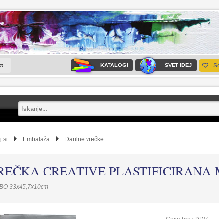
kt
KATALOGI
SVET IDEJ
S
j.si
Embalaža
Darilne vrečke
REČKA CREATIVE PLASTIFICIRANA 
BO 33x45,7x10cm