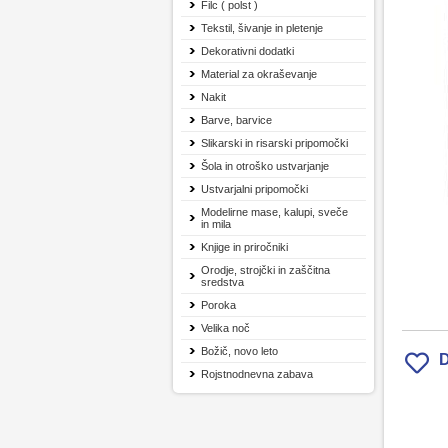
Filc ( polst )
Tekstil, šivanje in pletenje
Dekorativni dodatki
Material za okraševanje
Nakit
Barve, barvice
Slikarski in risarski pripomočki
Šola in otroško ustvarjanje
Ustvarjalni pripomočki
Modelirne mase, kalupi, sveče
in mila
Knjige in priročniki
Orodje, strojčki in zaščitna
sredstva
Poroka
Velika noč
Božič, novo leto
D
Rojstnodnevna zabava