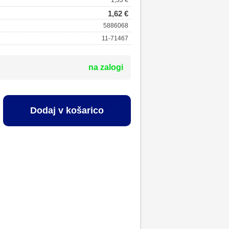
1,33 €
1,62 €
5886068
11-71467
na zalogi
Dodaj v košarico