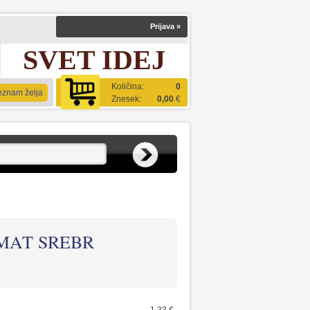
Prijava
»
SVET IDEJ
Količina:
0
eznam želja
Znesek:
0,00
€
MAT SREBR