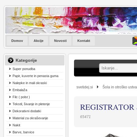
Domov
Akcije
Novosti
Kontakt
Kategorije
Super ponudba
Papir, kuverte in penasta guma
Nalepke in mali okraski
svetidej.si
Šola in otroško ustva
Embalaža
Filc ( polst )
REGISTRATOR 
Tekstil, šivanje in pletenje
Dekorativni dodatki
65471
Material za okraševanje
Nakit
Barve, barvice