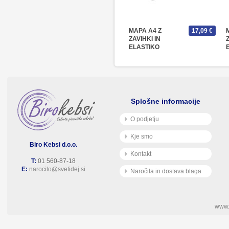
MAPA A4 Z
17,09 €
ZAVIHKI IN
ELASTIKO
TURKIZN PP
Splošne informacije
O podjetju
Kje smo
Biro Kebsi d.o.o.
Kontakt
T:
01 560-87-18
E:
narocilo@svetidej.si
Naročila in dostava blaga
www.