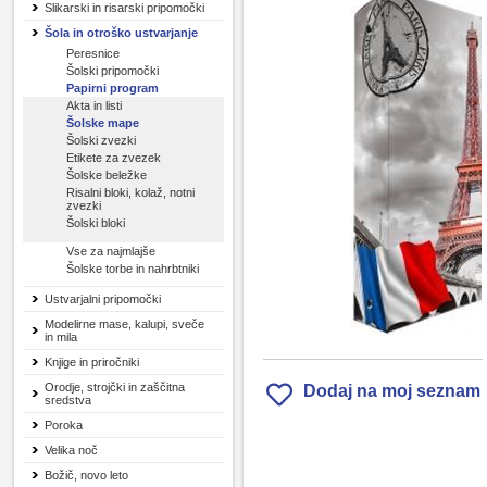
Slikarski in risarski pripomočki
Šola in otroško ustvarjanje
Peresnice
Šolski pripomočki
Papirni program
Akta in listi
Šolske mape
Šolski zvezki
Etikete za zvezek
Šolske beležke
Risalni bloki, kolaž, notni
zvezki
Šolski bloki
Vse za najmlajše
Šolske torbe in nahrbtniki
Ustvarjalni pripomočki
Modelirne mase, kalupi, sveče
in mila
Knjige in priročniki
Orodje, strojčki in zaščitna
Dodaj na moj seznam
sredstva
Poroka
Velika noč
Božič, novo leto