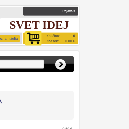
Prijava
»
SVET IDEJ
Količina:
0
eznam želja
Znesek:
0,00
€
A