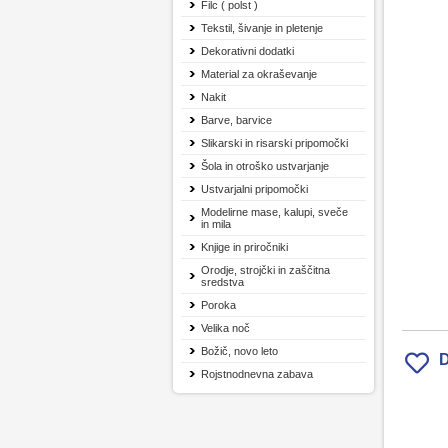
Filc ( polst )
Tekstil, šivanje in pletenje
Dekorativni dodatki
Material za okraševanje
Nakit
Barve, barvice
Slikarski in risarski pripomočki
Šola in otroško ustvarjanje
Ustvarjalni pripomočki
Modelirne mase, kalupi, sveče
in mila
Knjige in priročniki
Orodje, strojčki in zaščitna
sredstva
Poroka
Velika noč
Božič, novo leto
D
Rojstnodnevna zabava