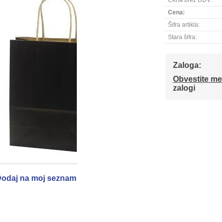
Cena brez DDV:
Cena:
Šifra artikla:
Stara šifra:
Zaloga:
Obvestite me
zalogi
odaj na moj seznam