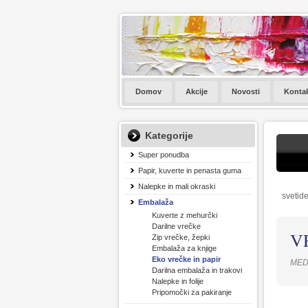
Domov
Akcije
Novosti
Konta
Kategorije
Super ponudba
Papir, kuverte in penasta guma
Nalepke in mali okraski
svetide
Embalaža
Kuverte z mehurčki
Darilne vrečke
V
Zip vrečke, žepki
Embalaža za knjige
Eko vrečke in papir
MED
Darilna embalaža in trakovi
Nalepke in folije
Pripomočki za pakiranje