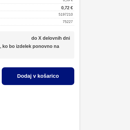
0,59 €
0,72 €
5197210
75227
do X delovnih dni
, ko bo izdelek ponovno na
Dodaj v košarico