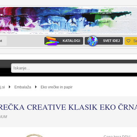
kt
KATALOGI
SVET IDEJ
S
j.si
Embalaža
Eko vrečke in papir
REČKA CREATIVE KLASIK EKO ČRN
IUM