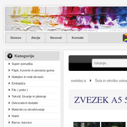
Domov
Akcije
Novosti
Kontakt
Kategorije
Super ponudba
Papir, kuverte in penasta guma
Nalepke in mali okraski
svetidej.si
Šola in otroško ustva
Embalaža
Filc ( polst )
ZVEZEK A5 
Tekstil, šivanje in pletenje
Dekorativni dodatki
Material za okraševanje
Nakit
Barve, barvice