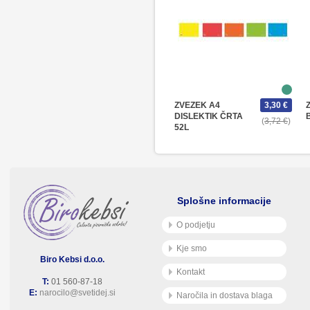
ZVEZEK A4
3,30 €
DISLEKTIK ČRTA
3,72 €
52L
Splošne informacije
O podjetju
Kje smo
Biro Kebsi d.o.o.
Kontakt
T:
01 560-87-18
E:
narocilo@svetidej.si
Naročila in dostava blaga