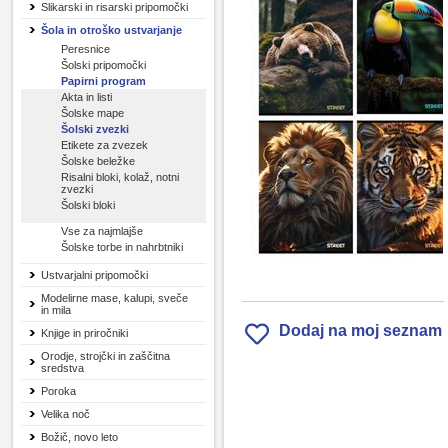
Slikarski in risarski pripomočki
Šola in otroško ustvarjanje
Peresnice
Šolski pripomočki
Papirni program
Akta in listi
Šolske mape
Šolski zvezki
Etikete za zvezek
Šolske beležke
Risalni bloki, kolaž, notni
zvezki
Šolski bloki
Vse za najmlajše
Šolske torbe in nahrbtniki
Ustvarjalni pripomočki
Modelirne mase, kalupi, sveče
in mila
Dodaj na moj seznam
Knjige in priročniki
Orodje, strojčki in zaščitna
sredstva
Poroka
Velika noč
Božič, novo leto