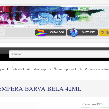
kt
KATALOGI
SVET IDEJ
S
j.si
Šola in otroško ustvarjanje
Šolski pripomočki
Pripomočki za liko
EMPERA BARVA BELA 42ML
Cena brez DDV: