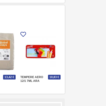
13,42 €
TEMPERE AERO
10,83 €
12/1 7ML ARA