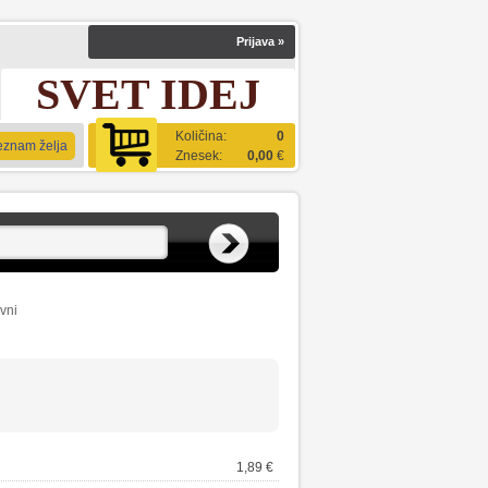
Prijava
»
SVET IDEJ
Količina:
0
eznam želja
Znesek:
0,00
€
vni
1,89 €