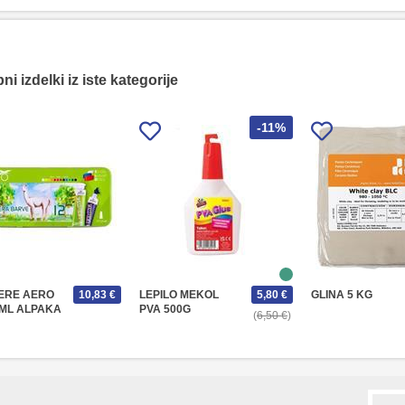
i izdelki iz iste kategorije
-11%
ERE AERO
10,83 €
LEPILO MEKOL
5,80 €
GLINA 5 KG
7ML ALPAKA
PVA 500G
6,50 €