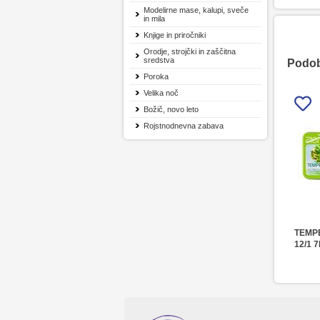
Modelirne mase, kalupi, sveče
in mila
Knjige in priročniki
Orodje, strojčki in zaščitna
sredstva
Podobn
Poroka
Velika noč
Božič, novo leto
Rojstnodnevna zabava
TEMP
12/1 