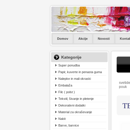
Domov
Akcije
Novosti
Konta
Kategorije
Super ponudba
Papir, kuverte in penasta guma
Nalepke in mali okraski
svetide
Embalaža
pouk
Filc ( polst )
Tekstil, šivanje in pletenje
T
Dekorativni dodatki
Material za okraševanje
Nakit
Barve, barvice