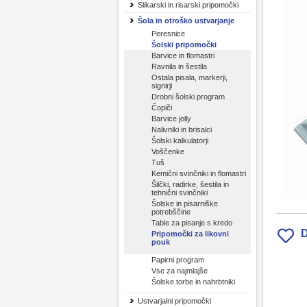
Slikarski in risarski pripomočki
Šola in otroško ustvarjanje
Peresnice
Šolski pripomočki
Barvice in flomastri
Ravnila in šestila
Ostala pisala, markerji,
signirji
Drobni šolski program
Čopiči
Barvice jolly
Nalivniki in brisalci
Šolski kalkulatorji
Voščenke
Tuš
Kemični svinčniki in flomastri
Šilčki, radirke, šestila in
tehnični svinčniki
Šolske in pisarniške
potrebščine
Table za pisanje s kredo
D
Pripomočki za likovni
pouk
Papirni program
Vse za najmlajše
Šolske torbe in nahrbtniki
Ustvarjalni pripomočki