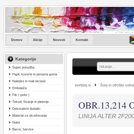
Domov
Akcije
Novosti
Kontakt
Kategorije
Super ponudba
Papir, kuverte in penasta guma
Nalepke in mali okraski
svetidej.si
Šola in otroško ustva
Embalaža
Filc ( polst )
OBR.13,214
Tekstil, šivanje in pletenje
Dekorativni dodatki
LINIJA ALTER 2F20
Material za okraševanje
Nakit
Barve, barvice