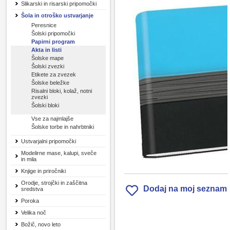
Slikarski in risarski pripomočki
Šola in otroško ustvarjanje
Peresnice
Šolski pripomočki
Papirni program
Akta in listi
Šolske mape
Šolski zvezki
Etikete za zvezek
Šolske beležke
Risalni bloki, kolaž, notni
zvezki
Šolski bloki
Vse za najmlajše
Šolske torbe in nahrbtniki
Ustvarjalni pripomočki
Modelirne mase, kalupi, sveče
in mila
Knjige in priročniki
Orodje, strojčki in zaščitna
Dodaj na moj seznam
sredstva
Poroka
Velika noč
Božič, novo leto