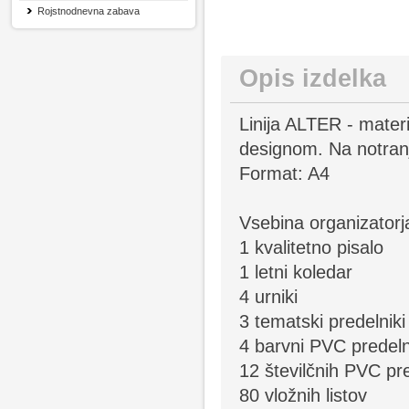
Rojstnodnevna zabava
Opis izdelka
Linija ALTER - materi
designom. Na notranji
Format: A4
Vsebina organizatorj
1 kvalitetno pisalo
1 letni koledar
4 urniki
3 tematski predelniki
4 barvni PVC predeln
12 številčnih PVC pr
80 vložnih listov