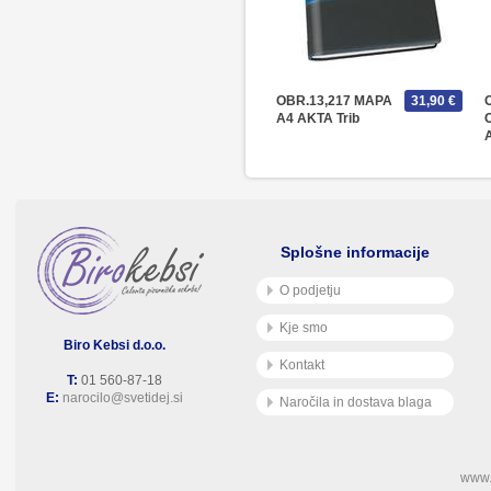
OBR.13,217 MAPA
31,90 €
A4 AKTA Trib
Splošne informacije
O podjetju
Kje smo
Biro Kebsi d.o.o.
Kontakt
T:
01 560-87-18
E:
narocilo@svetidej.si
Naročila in dostava blaga
www.