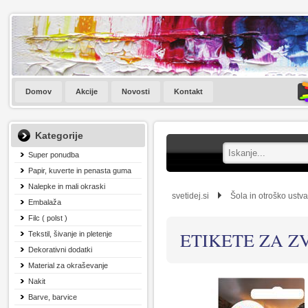
Domov
Akcije
Novosti
Kontakt
Kategorije
Super ponudba
Papir, kuverte in penasta guma
Nalepke in mali okraski
svetidej.si
Šola in otroško ustva
Embalaža
Filc ( polst )
ETIKETE ZA Z
Tekstil, šivanje in pletenje
Dekorativni dodatki
Material za okraševanje
Nakit
Barve, barvice