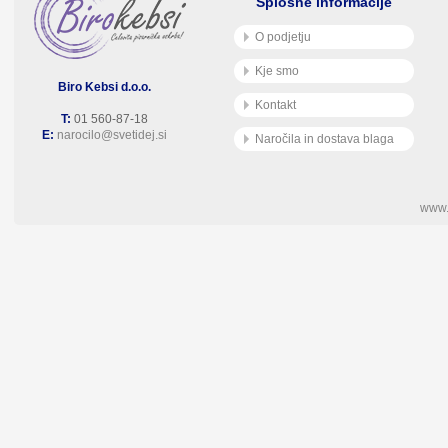
Splošne informacije
O podjetju
Kje smo
Biro Kebsi d.o.o.
Kontakt
T:
01 560-87-18
E:
narocilo@svetidej.si
Naročila in dostava blaga
www.