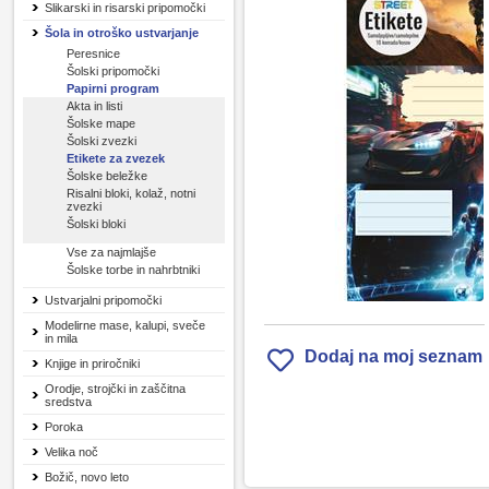
Slikarski in risarski pripomočki
Šola in otroško ustvarjanje
Peresnice
Šolski pripomočki
Papirni program
Akta in listi
Šolske mape
Šolski zvezki
Etikete za zvezek
Šolske beležke
Risalni bloki, kolaž, notni
zvezki
Šolski bloki
Vse za najmlajše
Šolske torbe in nahrbtniki
Ustvarjalni pripomočki
Modelirne mase, kalupi, sveče
in mila
Dodaj na moj seznam
Knjige in priročniki
Orodje, strojčki in zaščitna
sredstva
Poroka
Velika noč
Božič, novo leto