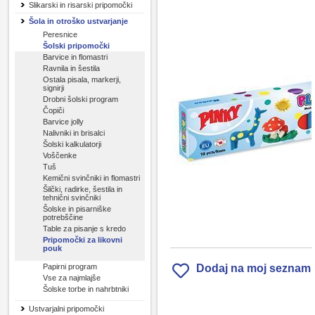
Slikarski in risarski pripomočki
Šola in otroško ustvarjanje
Peresnice
Šolski pripomočki
Barvice in flomastri
Ravnila in šestila
Ostala pisala, markerji,
signirji
Drobni šolski program
Čopiči
Barvice jolly
Nalivniki in brisalci
Šolski kalkulatorji
Voščenke
Tuš
Kemični svinčniki in flomastri
Šilčki, radirke, šestila in
tehnični svinčniki
Šolske in pisarniške
potrebščine
Table za pisanje s kredo
Pripomočki za likovni
pouk
Papirni program
Dodaj na moj seznam
Vse za najmlajše
Šolske torbe in nahrbtniki
Ustvarjalni pripomočki