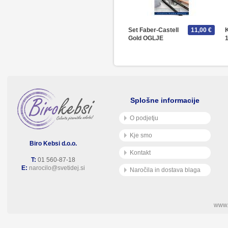
Set Faber-Castell
11,00 €
Gold OGLJE
Splošne informacije
O podjetju
Kje smo
Biro Kebsi d.o.o.
Kontakt
T:
01 560-87-18
E:
narocilo@svetidej.si
Naročila in dostava blaga
www.