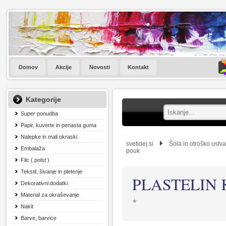
Domov
Akcije
Novosti
Kontakt
Kategorije
Super ponudba
Papir, kuverte in penasta guma
Nalepke in mali okraski
svetidej.si
Šola in otroško ustva
Embalaža
pouk
Filc ( polst )
Tekstil, šivanje in pletenje
PLASTELIN K
Dekorativni dodatki
Material za okraševanje
*
Nakit
Barve, barvice