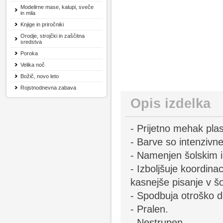
Modelirne mase, kalupi, sveče
in mila
Knjige in priročniki
Orodje, strojčki in zaščitna
sredstva
Poroka
Velika noč
Božič, novo leto
Rojstnodnevna zabava
Opis izdelka
- Prijetno mehak plast
- Barve so intenzivn
- Namenjen šolskim 
- Izboljšuje koordin
kasnejše pisanje v šo
- Spodbuja otroško do
- Pralen.
- Nestrupen.