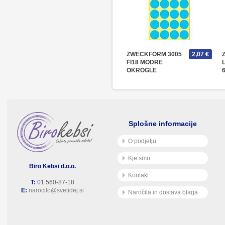
ZWECKFORM 3005
2,07 €
FI18 MODRE
L
OKROGLE
Splošne informacije
O podjetju
Kje smo
Biro Kebsi d.o.o.
Kontakt
T:
01 560-87-18
E:
narocilo@svetidej.si
Naročila in dostava blaga