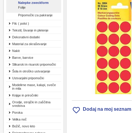
Nalepke zweckform
Folije
Pripomočki za pakiranje
Filc ( polst )
Tekstil, šivanje in pletenje
Dekorativni dodatki
Material za okraševanje
Nakit
Barve, barvice
Slikarski in risarski pripomočki
Šola in otroško ustvarjanje
Ustvarjalni pripomočki
Modelirne mase, kalupi, sveče
in mila
Knjige in priročniki
Orodje, strojčki in zaščitna
sredstva
Dodaj na moj seznam
Poroka
Velika noč
Božič, novo leto