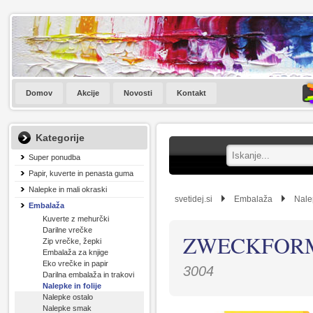
Domov
Akcije
Novosti
Kontakt
Kategorije
Super ponudba
Papir, kuverte in penasta guma
Nalepke in mali okraski
svetidej.si
Embalaža
Nalep
Embalaža
Kuverte z mehurčki
Darilne vrečke
ZWECKFORM 
Zip vrečke, žepki
Embalaža za knjige
Eko vrečke in papir
3004
Darilna embalaža in trakovi
Nalepke in folije
Nalepke ostalo
Nalepke smak