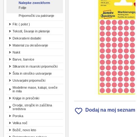
Nalepke zweckform
Folije
Pripomočki za pakiranje
Filc ( polst )
Tekstil, šivanje in pletenje
Dekorativni dodatki
Material za okraševanje
Nakit
Barve, barvice
Slikarski in risarski pripomočki
Šola in otroško ustvarjanje
Ustvarjalni pripomočki
Modelirne mase, kalupi, sveče
in mila
Knjige in priročniki
Orodje, strojčki in zaščitna
sredstva
Dodaj na moj seznam
Poroka
Velika noč
Božič, novo leto