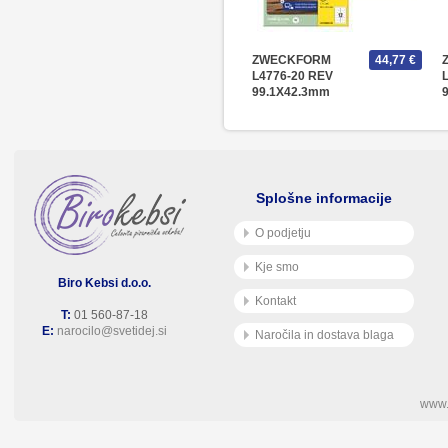
ZWECKFORM
44,77 €
L4776-20 REV
99.1X42.3mm
Splošne informacije
O podjetju
Kje smo
Biro Kebsi d.o.o.
Kontakt
T:
01 560-87-18
E:
narocilo@svetidej.si
Naročila in dostava blaga
www.