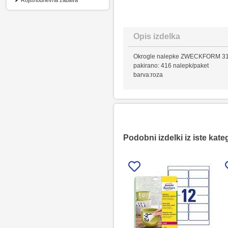
Rojstnodnevna zabava
Opis izdelka
Okrogle nalepke ZWECKFORM 3
pakirano: 416 nalepk/paket
barva:roza
Podobni izdelki iz iste kate