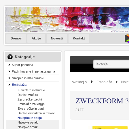
Domov
Akcije
Novosti
Kontakt
Kategorije
Super ponudba
Papir, kuverte in penasta guma
Nalepke in mali okraski
svetidej.si
Embalaža
Nalep
Embalaža
Kuverte z mehurčki
Darilne vrečke
ZWECKFORM 31
Zip vrečke, žepki
Embalaža za knjige
Eko vrečke in papir
3177
Darilna embalaža in trakovi
Nalepke in folije
Nalepke ostalo
Nalepke smak