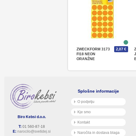
ZWECKFORM 3173
2,07 €
FI18 NEON
ORANŽNE
OKROGLE
Splošne informacije
O podjetju
Kje smo
Biro Kebsi d.o.o.
Kontakt
T:
01 560-87-18
E:
narocilo@svetidej.si
Naročila in dostava blaga