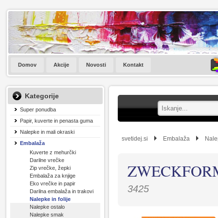
Domov
Akcije
Novosti
Kontakt
Kategorije
Super ponudba
Papir, kuverte in penasta guma
Nalepke in mali okraski
svetidej.si
Embalaža
Nalep
Embalaža
Kuverte z mehurčki
Darilne vrečke
ZWECKFORM
Zip vrečke, žepki
Embalaža za knjige
Eko vrečke in papir
3425
Darilna embalaža in trakovi
Nalepke in folije
Nalepke ostalo
Nalepke smak