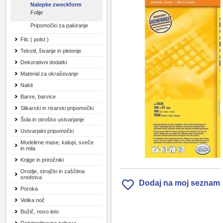
Nalepke zweckform
Folije
Pripomočki za pakiranje
Filc ( polst )
Tekstil, šivanje in pletenje
Dekorativni dodatki
Material za okraševanje
Nakit
Barve, barvice
Slikarski in risarski pripomočki
Šola in otroško ustvarjanje
Ustvarjalni pripomočki
Modelirne mase, kalupi, sveče
in mila
Knjige in priročniki
Orodje, strojčki in zaščitna
sredstva
Dodaj na moj seznam
Poroka
Velika noč
Božič, novo leto