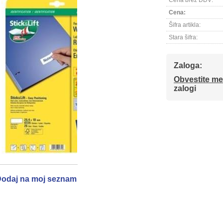
Cena brez DDV:
Cena:
Šifra artikla:
Stara šifra:
Zaloga:
Obvestite me
zalogi
odaj na moj seznam