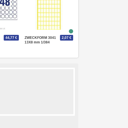
44,77 €
ZWECKFORM 3041
2,07 €
13X8 mm 1/384