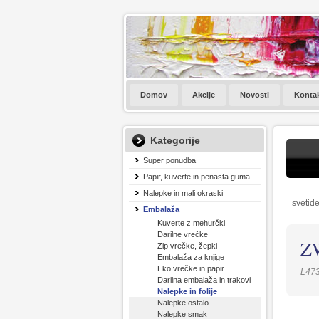
Domov
Akcije
Novosti
Konta
Kategorije
Super ponudba
Papir, kuverte in penasta guma
Nalepke in mali okraski
svetide
Embalaža
Kuverte z mehurčki
Darilne vrečke
Z
Zip vrečke, žepki
Embalaža za knjige
Eko vrečke in papir
L47
Darilna embalaža in trakovi
Nalepke in folije
Nalepke ostalo
Nalepke smak