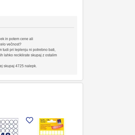
lek in potem cene ali
 celo večnost?
tudi pri leplenju ni potrebno bati,
h lahko reciklirate skupaj z ostalim
rej skupaj 4725 nalepk.