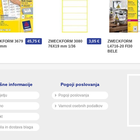
KFORM 3679
45,75 €
ZWECKFORM 3080
3,05 €
ZWECKFORM
5mm
76X19 mm 1/36
L4716-20 FI30
BELE
VODOODPORNE
šne informacije
Pogoji poslovanja
jetju
Pogoji poslovanja
mo
Varnost osebnih podatkov
kt
ila in dostava blaga