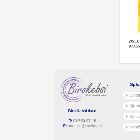
ZWEC
97X5
Splo
O pod
Kje s
Biro Kebsi d.o.o.
Konta
T:
01 560-87-18
E:
narocilo@svetidej.si
Naroč