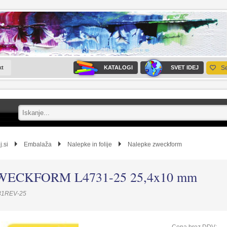
kt
KATALOGI
SVET IDEJ
S
j.si
Embalaža
Nalepke in folije
Nalepke zweckform
WECKFORM L4731-25 25,4x10 mm
31REV-25