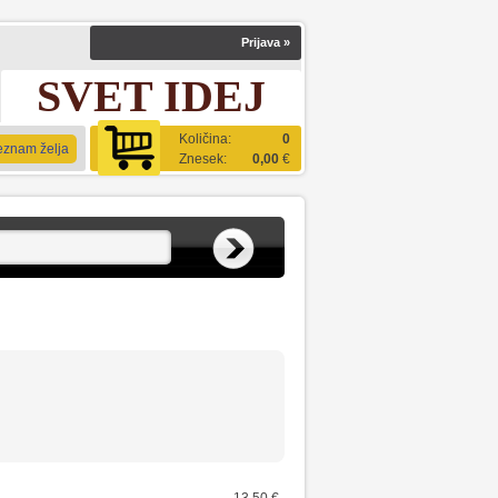
Prijava
»
SVET IDEJ
Količina:
0
eznam želja
Znesek:
0,00
€