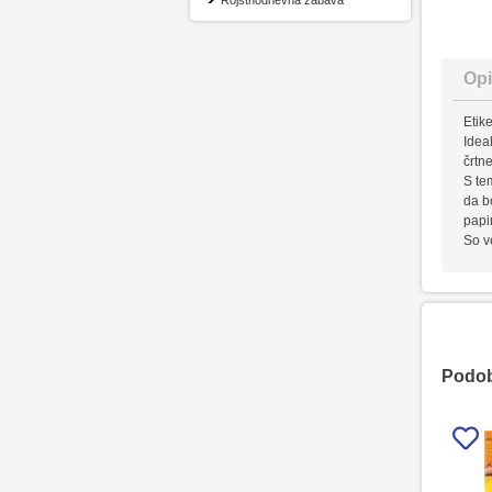
Rojstnodnevna zabava
Opi
Etik
Idea
črtn
S te
da b
papi
So v
Podobn