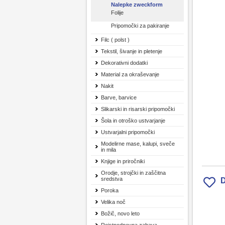
Nalepke zweckform
Folije
Pripomočki za pakiranje
Filc ( polst )
Tekstil, šivanje in pletenje
Dekorativni dodatki
Material za okraševanje
Nakit
Barve, barvice
Slikarski in risarski pripomočki
Šola in otroško ustvarjanje
Ustvarjalni pripomočki
Modelirne mase, kalupi, sveče
in mila
Knjige in priročniki
Orodje, strojčki in zaščitna
sredstva
D
Poroka
Velika noč
Božič, novo leto