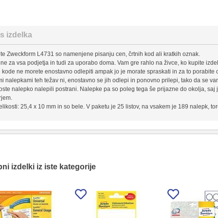
s izdelka
ete Zweckform L4731 so namenjene pisanju cen, črtnih kod ali kratkih oznak.
lne za vsa podjetja in tudi za uporabo doma. Vam gre rahlo na živce, ko kupite izde
e kode ne morete enostavno odlepiti ampak jo je morate spraskati in za to porabite
mi nalepkami teh težav ni, enostavno se jih odlepi in ponovno prilepi, tako da se vam 
oste nalepko nalepili postrani. Nalepke pa so poleg tega še prijazne do okolja, saj ji
rjem.
elikosti: 25,4 x 10 mm in so bele. V paketu je 25 listov, na vsakem je 189 nalepk, to
i izdelki iz iste kategorije