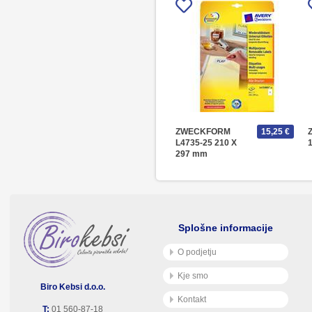
ZWECKFORM
15,25 €
L4735-25 210 X
297 mm
Splošne informacije
O podjetju
Kje smo
Biro Kebsi d.o.o.
Kontakt
T:
01 560-87-18