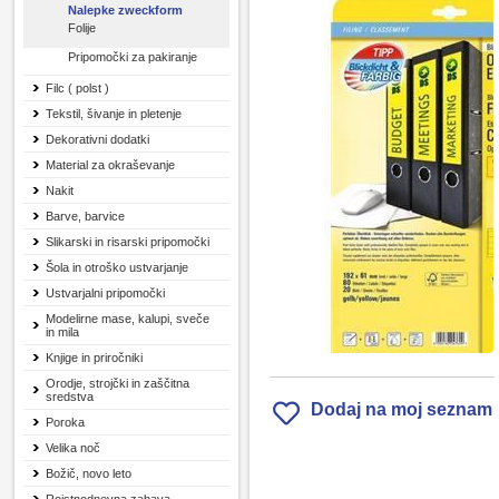
Nalepke zweckform
Folije
Pripomočki za pakiranje
Filc ( polst )
Tekstil, šivanje in pletenje
Dekorativni dodatki
Material za okraševanje
Nakit
Barve, barvice
Slikarski in risarski pripomočki
Šola in otroško ustvarjanje
Ustvarjalni pripomočki
Modelirne mase, kalupi, sveče
in mila
Knjige in priročniki
Orodje, strojčki in zaščitna
sredstva
Dodaj na moj seznam
Poroka
Velika noč
Božič, novo leto