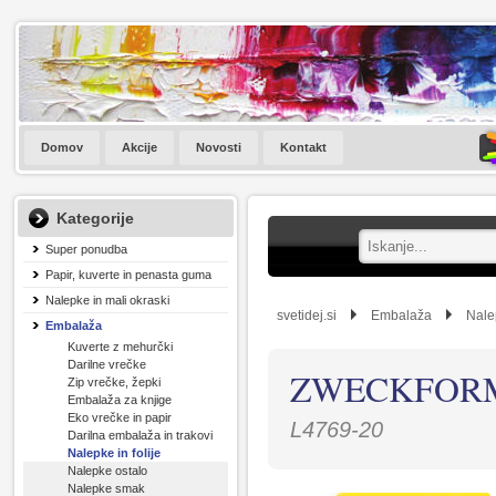
Domov
Akcije
Novosti
Kontakt
Kategorije
Super ponudba
Papir, kuverte in penasta guma
Nalepke in mali okraski
svetidej.si
Embalaža
Nalep
Embalaža
Kuverte z mehurčki
Darilne vrečke
ZWECKFORM 
Zip vrečke, žepki
Embalaža za knjige
Eko vrečke in papir
L4769-20
Darilna embalaža in trakovi
Nalepke in folije
Nalepke ostalo
Nalepke smak