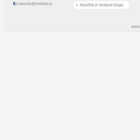
E:
narocilo@svetidej.si
Naročila in dostava blaga
www.