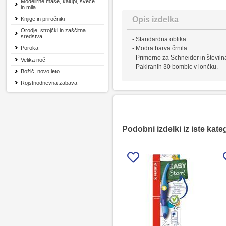
Modelirne mase, kalupi, sveče
in mila
Opis izdelka
Knjige in priročniki
Orodje, strojčki in zaščitna
sredstva
- Standardna oblika.
Poroka
- Modra barva črnila.
- Primerno za Schneider in števil
Velika noč
- Pakiranih 30 bombic v lončku.
Božič, novo leto
Rojstnodnevna zabava
Podobni izdelki iz iste kate