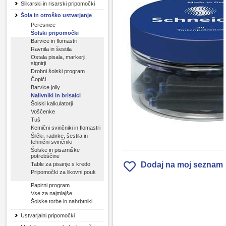
Slikarski in risarski pripomočki
Šola in otroško ustvarjanje
Peresnice
Šolski pripomočki
Barvice in flomastri
Ravnila in šestila
Ostala pisala, markerji,
signirji
Drobni šolski program
Čopiči
Barvice jolly
Nalivniki in brisalci
Šolski kalkulatorji
Voščenke
Tuš
Kemični svinčniki in flomastri
Šilčki, radirke, šestila in
tehnični svinčniki
Šolske in pisarniške
potrebščine
Dodaj na moj seznam
Table za pisanje s kredo
Pripomočki za likovni pouk
Papirni program
Vse za najmlajše
Šolske torbe in nahrbtniki
Ustvarjalni pripomočki