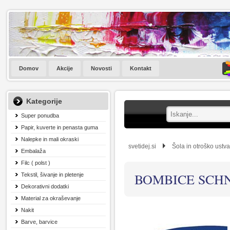
Domov
Akcije
Novosti
Kontakt
Kategorije
Super ponudba
Papir, kuverte in penasta guma
Nalepke in mali okraski
svetidej.si
Šola in otroško ustva
Embalaža
Filc ( polst )
BOMBICE SCHN
Tekstil, šivanje in pletenje
Dekorativni dodatki
Material za okraševanje
Nakit
Barve, barvice