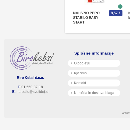
NALIVNO PERO
8,57 €
STABILO EASY
START
Splošne informacije
O podjetju
Kje smo
Biro Kebsi d.o.o.
Kontakt
T:
01 560-87-18
E:
narocilo@svetidej.si
Naročila in dostava blaga
www.