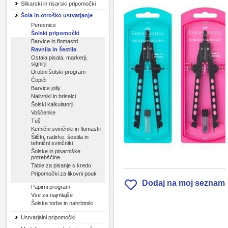
Slikarski in risarski pripomočki
Šola in otroško ustvarjanje
Peresnice
Šolski pripomočki
Barvice in flomastri
Ravnila in šestila
Ostala pisala, markerji,
signirji
Drobni šolski program
Čopiči
Barvice jolly
Nalivniki in brisalci
Šolski kalkulatorji
Voščenke
Tuš
Kemični svinčniki in flomastri
Šilčki, radirke, šestila in
tehnični svinčniki
Šolske in pisarniške
potrebščine
Table za pisanje s kredo
Pripomočki za likovni pouk
Dodaj na moj seznam
Papirni program
Vse za najmlajše
Šolske torbe in nahrbtniki
Ustvarjalni pripomočki