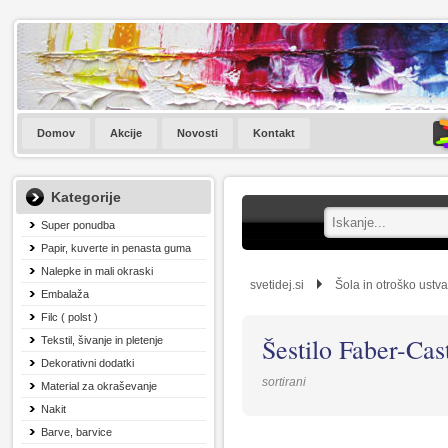
Domov
Akcije
Novosti
Kontakt
Kategorije
Super ponudba
Papir, kuverte in penasta guma
Nalepke in mali okraski
svetidej.si
Šola in otroško ustva
Embalaža
Filc ( polst )
Šestilo Faber-C
Tekstil, šivanje in pletenje
Dekorativni dodatki
sortirani
Material za okraševanje
Nakit
Barve, barvice