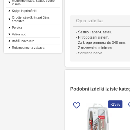
Modelirne mase, kalupi, sveče
in mila
Knjige in priročniki
Orodje, strojčki in zaščitna
Opis izdelka
sredstva
Poroka
- Šestilo Faber-Castell.
Velika noč
- Hitropotezni sistem.
Božič, novo leto
- Za kroge premera do 340 mm.
Rojstnodnevna zabava
- Z rezervnimi minicami.
- Sortirane barve.
Podobni izdelki iz iste kate
-13%