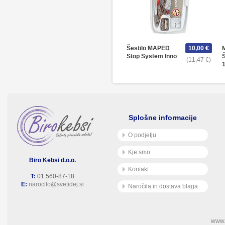
Šestilo MAPED
10,00 €
Stop System Inno
11,47 €
1
Splošne informacije
O podjetju
Kje smo
Biro Kebsi d.o.o.
Kontakt
T:
01 560-87-18
E:
narocilo@svetidej.si
Naročila in dostava blaga
www.