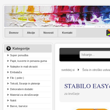
Domov
Akcije
Novosti
Kontakt
Kategorije
Super ponudba
Papir, kuverte in penasta guma
Nalepke in mali okraski
svetidej.si
Šola in otroško ustva
Embalaža
Filc ( polst )
STABILO EASYco
Tekstil, šivanje in pletenje
Dekorativni dodatki
za levičarje
Material za okraševanje
Nakit
Barve, barvice