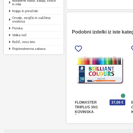
Modelirne mase, kalupi, sveče
in mila
Knjige in priročniki
Orodje, strojčki in zaščitna
sredstva
Poroka
Podobni izdelki iz iste kate
Velika noč
Božič, novo leto
Rojstnodnevna zabava
FLOMASTER
37,06 €
TRIPLUS 30/1
KOVINSKA
ŠKATLA