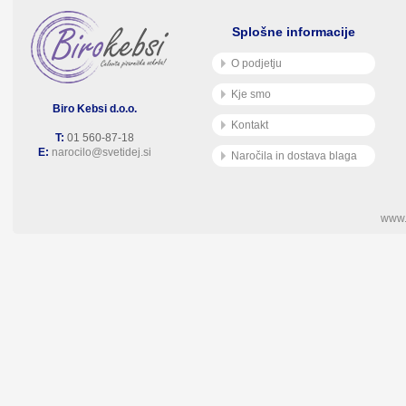
Splošne informacije
O podjetju
Kje smo
Biro Kebsi d.o.o.
Kontakt
T:
01 560-87-18
E:
narocilo@svetidej.si
Naročila in dostava blaga
www.