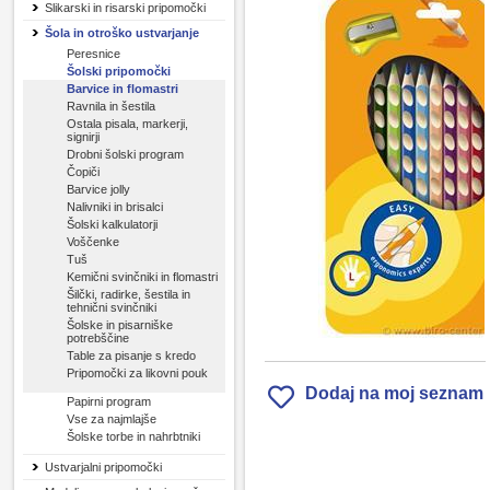
Slikarski in risarski pripomočki
Šola in otroško ustvarjanje
Peresnice
Šolski pripomočki
Barvice in flomastri
Ravnila in šestila
Ostala pisala, markerji,
signirji
Drobni šolski program
Čopiči
Barvice jolly
Nalivniki in brisalci
Šolski kalkulatorji
Voščenke
Tuš
Kemični svinčniki in flomastri
Šilčki, radirke, šestila in
tehnični svinčniki
Šolske in pisarniške
potrebščine
Table za pisanje s kredo
Pripomočki za likovni pouk
Dodaj na moj seznam
Papirni program
Vse za najmlajše
Šolske torbe in nahrbtniki
Ustvarjalni pripomočki