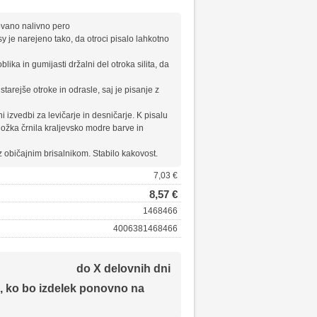
vano nalivno pero
y je narejeno tako, da otroci pisalo lahkotno
ika in gumijasti držalni del otroka silita, da
starejše otroke in odrasle, saj je pisanje z
i izvedbi za levičarje in desničarje. K pisalu
ložka črnila kraljevsko modre barve in
 običajnim brisalnikom. Stabilo kakovost.
7,03 €
8,57 €
1468466
4006381468466
do X delovnih dni
, ko bo izdelek ponovno na