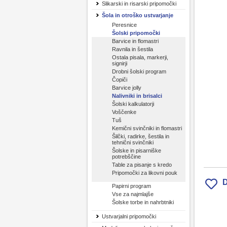
Slikarski in risarski pripomočki
Šola in otroško ustvarjanje
Peresnice
Šolski pripomočki
Barvice in flomastri
Ravnila in šestila
Ostala pisala, markerji,
signirji
Drobni šolski program
Čopiči
Barvice jolly
Nalivniki in brisalci
Šolski kalkulatorji
Voščenke
Tuš
Kemični svinčniki in flomastri
Šilčki, radirke, šestila in
tehnični svinčniki
Šolske in pisarniške
potrebščine
Table za pisanje s kredo
Pripomočki za likovni pouk
D
Papirni program
Vse za najmlajše
Šolske torbe in nahrbtniki
Ustvarjalni pripomočki