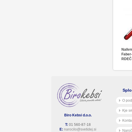
Nalivn
Faber-
RDEČ
Splo
O pod
Kje s
Biro Kebsi d.o.o.
Konta
T:
01 560-87-18
E:
narocilo@svetidej.si
Naroč