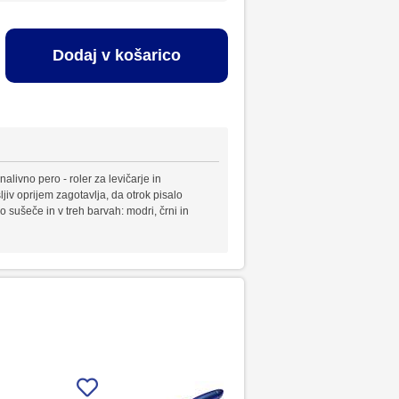
Dodaj v košarico
alivno pero - roler za levičarje in
jiv oprijem zagotavlja, da otrok pisalo
ro sušeče in v treh barvah: modri, črni in