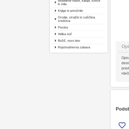
Modelirne mase, kalupi, sveče
in mila
Knjige in priročniki
Orodje, strojčki in zaščitna
sredstva
Poroka
Velika noč
Božič, novo leto
Opi
Rojstnodnevna zabava
Opis
desn
pravi
rdeči
Podobn