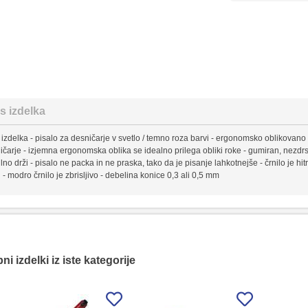
s izdelka
 izdelka - pisalo za desničarje v svetlo / temno roza barvi - ergonomsko oblikovano n
ičarje - izjemna ergonomska oblika se idealno prilega obliki roke - gumiran, nezdrsl
lno drži - pisalo ne packa in ne praska, tako da je pisanje lahkotnejše - črnilo je hit
 - modro črnilo je zbrisljivo - debelina konice 0,3 ali 0,5 mm
i izdelki iz iste kategorije