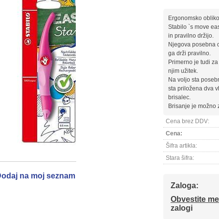
Ergonomsko obliko
Stabilo `s move eas
in pravilno držijo.
Njegova posebna obl
ga drži pravilno.
Primerno je tudi za 
njim užitek.
Na voljo sta posebn
sta priložena dva v
brisalec.
Brisanje je možno z
Cena brez DDV:
Cena:
Šifra artikla:
Stara šifra:
odaj na moj seznam
Zaloga:
Obvestite me
zalogi