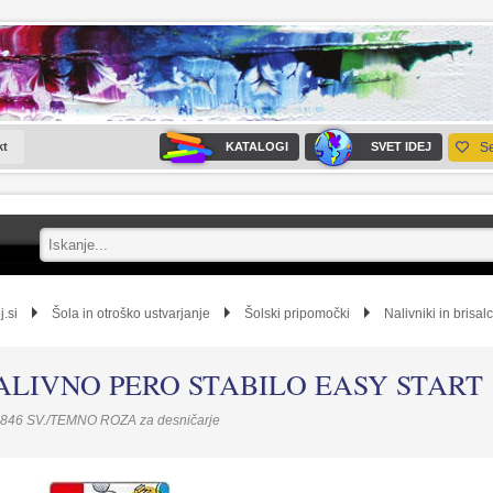
kt
KATALOGI
SVET IDEJ
S
j.si
Šola in otroško ustvarjanje
Šolski pripomočki
Nalivniki in brisalc
ALIVNO PERO STABILO EASY START
846 SV./TEMNO ROZA za desničarje