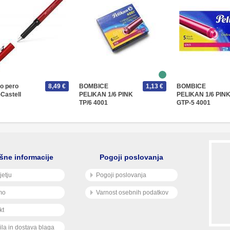
o pero
8,49 €
BOMBICE
1,13 €
BOMBICE
Castell
PELIKAN 1/6 PINK
PELIKAN 1/6 PIN
TP/6 4001
GTP-5 4001
šne informacije
Pogoji poslovanja
jetju
Pogoji poslovanja
mo
Varnost osebnih podatkov
kt
ila in dostava blaga