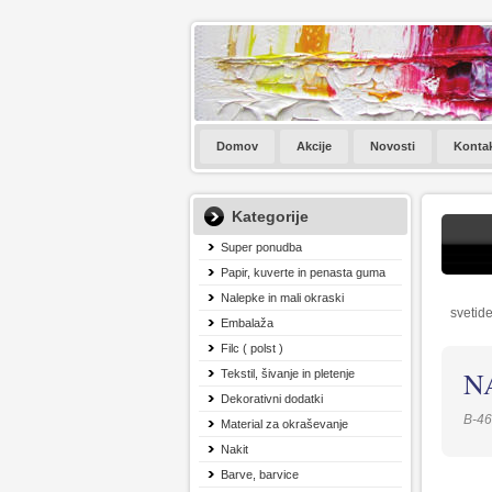
Domov
Akcije
Novosti
Konta
Kategorije
Super ponudba
Papir, kuverte in penasta guma
Nalepke in mali okraski
svetide
Embalaža
Filc ( polst )
N
Tekstil, šivanje in pletenje
Dekorativni dodatki
B-46
Material za okraševanje
Nakit
Barve, barvice