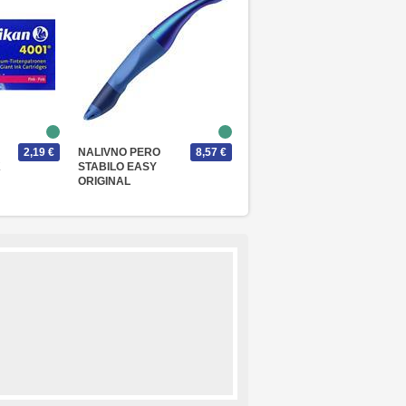
2,19 €
NALIVNO PERO
8,57 €
K
STABILO EASY
ORIGINAL