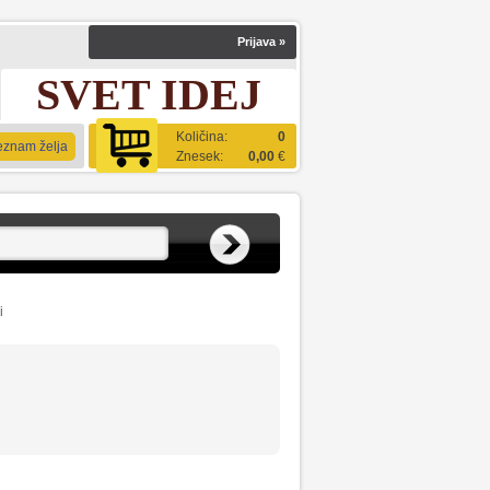
Prijava
»
SVET IDEJ
Količina:
0
eznam želja
Znesek:
0,00
€
i