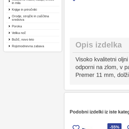
in mila
Knjige in priročniki
Orodje, strojčki in zaščitna
sredstva
Poroka
Velika noč
Božič, novo leto
Opis izdelka
Rojstnodnevna zabava
Visoko kvalitetni oljn
odporni na zlom, v p
Premer 11 mm, dolži
Podobni izdelki iz iste kate
-55%