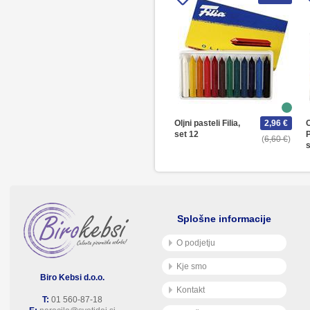
Oljni pasteli Filia,
2,96 €
O
set 12
6,60 €
s
Splošne informacije
O podjetju
Kje smo
Biro Kebsi d.o.o.
Kontakt
T:
01 560-87-18