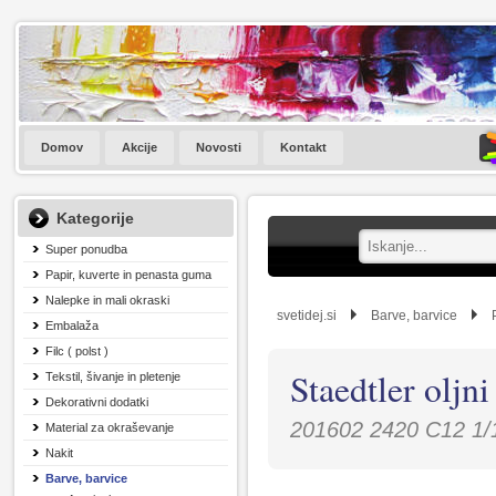
Domov
Akcije
Novosti
Kontakt
Kategorije
Super ponudba
Papir, kuverte in penasta guma
Nalepke in mali okraski
svetidej.si
Barve, barvice
Embalaža
Filc ( polst )
Staedtler oljn
Tekstil, šivanje in pletenje
Dekorativni dodatki
201602 2420 C12 1/
Material za okraševanje
Nakit
Barve, barvice