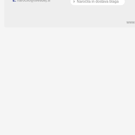
E:
narocilo@svetidej.si
Naročila in dostava blaga
www.