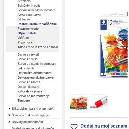
Art pisala
Svinčniki in oglje
Barvni svinčniki in flomastri
Akvarelne barve
3d barve
Pasteli, krede in voščenke
Pastelne krede
Oljni pasteli
Voščenke
Pripomočki
Talne krede in krede za tablo
Barve za tekstil
Barve za svilo
Barve za steklo in porcelan
Laki in lepila
Umetniške akrilne barve
Dekorativne akrilne barve
Barve za linorez
Design flomastri
Kaligrafska pisala
Barve za marmoriranje
Tempere
Slikarski in risarski pripomočki
Šola in otroško ustvarjanje
Ustvarjalni pripomočki
Dodaj na moj seznam
Modelirne mase, kalupi, sveče