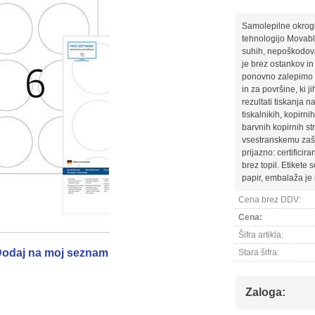
Samolepilne okrogle
tehnologijo Movabl
suhih, nepoškodovan
je brez ostankov i
ponovno zalepimo 
in za površine, ki j
rezultati tiskanja n
tiskalnikih, kopirnih
barvnih kopirnih st
vsestranskemu zašč
prijazno: certificir
brez topil. Etikete 
papir, embalaža je 
Cena brez DDV:
Cena:
Šifra artikla:
odaj na moj seznam
Stara šifra:
Zaloga: