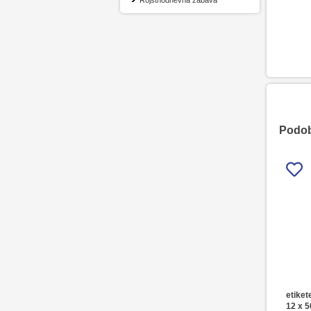
Rojstnodnevna zabava
Podobn
etike
12 x 