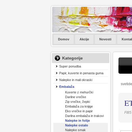
Domov
Akcije
Novosti
Konta
Kategorije
Super ponudba
Papir, kuverte in penasta guma
Nalepke in mali okraski
svetide
Embalaža
Kuverte z mehurčki
Darilne vrečke
E
Zip vrečke, žepki
Embalaža za knjige
Eko vrečke in papir
FI85
Darilna embalaža in trakovi
Nalepke in folije
Nalepke ostalo
Nalepke smak