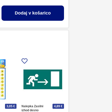
Dodaj v košarico
3,05 €
Nalepka Zasilni
4,89 €
izhod desno