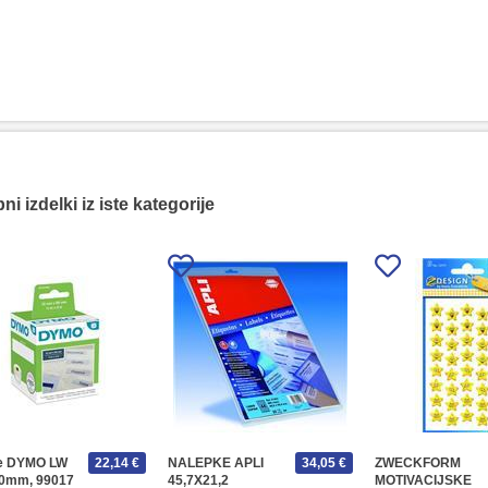
i izdelki iz iste kategorije
te DYMO LW
22,14 €
NALEPKE APLI
34,05 €
ZWECKFORM
50mm, 99017
45,7X21,2
MOTIVACIJSKE