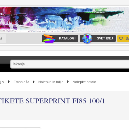
kt
KATALOGI
SVET IDEJ
S
j.si
Embalaža
Nalepke in folije
Nalepke ostalo
TIKETE SUPERPRINT FI85 100/1