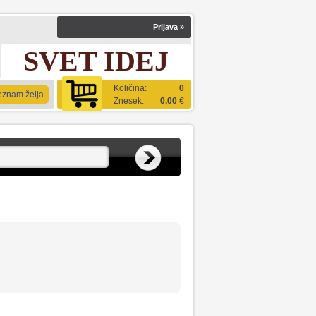
Prijava
»
SVET IDEJ
Količina:
0
eznam želja
Znesek:
0,00
€