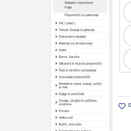
Nalepke zweckform
Folije
Pripomočki za pakiranje
Filc ( polst )
Tekstil, šivanje in pletenje
Dekorativni dodatki
Material za okraševanje
Nakit
Barve, barvice
Slikarski in risarski pripomočki
Šola in otroško ustvarjanje
Ustvarjalni pripomočki
Modelirne mase, kalupi, sveče
in mila
Knjige in priročniki
Orodje, strojčki in zaščitna
sredstva
D
Poroka
Velika noč
Božič, novo leto