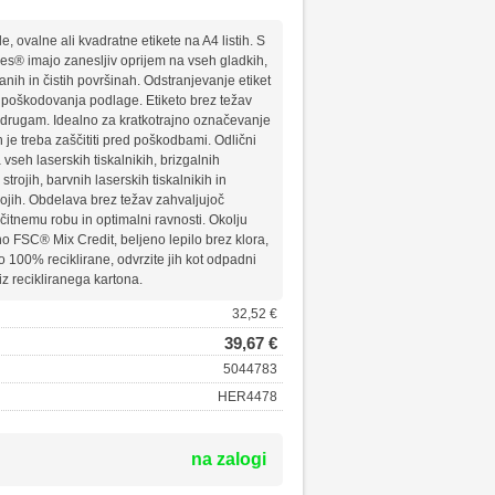
, ovalne ali kvadratne etikete na A4 listih. S
es® imajo zanesljiv oprijem na vseh gladkih,
ih in čistih površinah. Odstranjevanje etiket
n poškodovanja podlage. Etiketo brez težav
drugam. Idealno za kratkotrajno označevanje
ih je treba zaščititi pred poškodbami. Odlični
a vseh laserskih tiskalnikih, brizgalnih
 strojih, barvnih laserskih tiskalnikih in
rojih. Obdelava brez težav zahvaljujoč
itnemu robu in optimalni ravnosti. Okolju
ano FSC® Mix Credit, beljeno lepilo brez klora,
so 100% reciklirane, odvrzite jih kot odpadni
iz recikliranega kartona.
32,52 €
39,67 €
5044783
HER4478
na zalogi