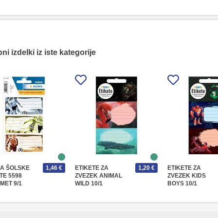
i izdelki iz iste kategorije
A ŠOLSKE
1,46 €
ETIKETE ZA
1,20 €
ETIKETE ZA
TE 5598
ZVEZEK ANIMAL
ZVEZEK KIDS
MET 9/1
WILD 10/1
BOYS 10/1