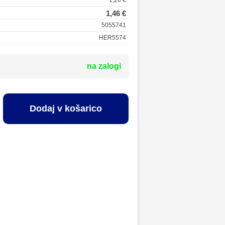
1,20 €
1,46 €
5055741
HER5574
na zalogi
Dodaj v košarico