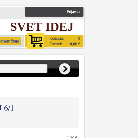
Prijava
»
SVET IDEJ
Količina:
0
eznam želja
Znesek:
0,00
€
 6/1