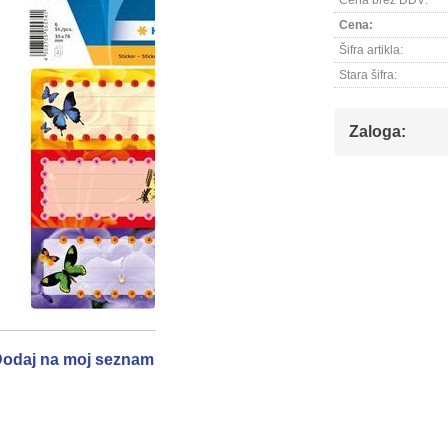
Cena brez DDV:
Cena:
Šifra artikla:
Stara šifra:
Zaloga:
odaj na moj seznam