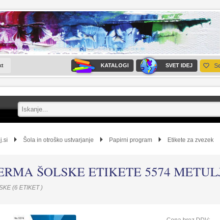
kt
KATALOGI
SVET IDEJ
S
j.si
Šola in otroško ustvarjanje
Papirni program
Etikete za zvezek
ERMA ŠOLSKE ETIKETE 5574 METULJ
KE (6 ETIKET )