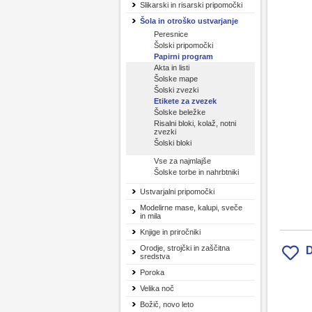
Slikarski in risarski pripomočki
Šola in otroško ustvarjanje
Peresnice
Šolski pripomočki
Papirni program
Akta in listi
Šolske mape
Šolski zvezki
Etikete za zvezek
Šolske beležke
Risalni bloki, kolaž, notni
zvezki
Šolski bloki
Vse za najmlajše
Šolske torbe in nahrbtniki
Ustvarjalni pripomočki
Modelirne mase, kalupi, sveče
in mila
Knjige in priročniki
Orodje, strojčki in zaščitna
D
sredstva
Poroka
Velika noč
Božič, novo leto