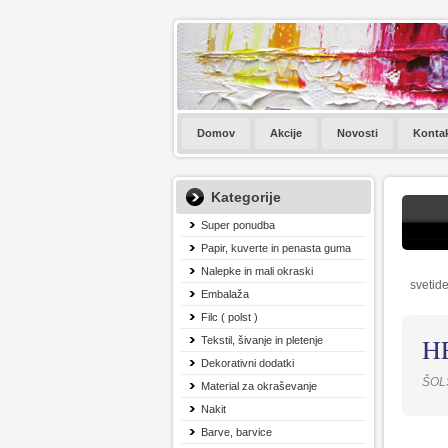
Domov
Akcije
Novosti
Konta
Kategorije
Super ponudba
Papir, kuverte in penasta guma
Nalepke in mali okraski
svetide
Embalaža
Filc ( polst )
H
Tekstil, šivanje in pletenje
Dekorativni dodatki
ŠOLS
Material za okraševanje
Nakit
Barve, barvice