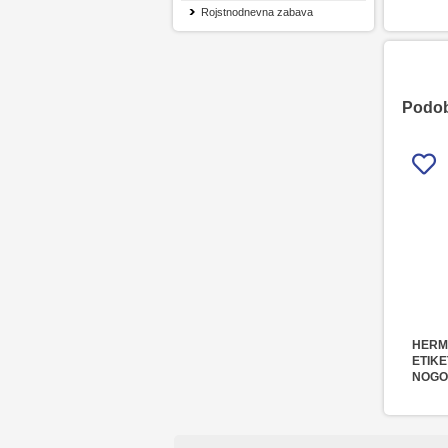
Rojstnodnevna zabava
Podobn
HERM
ETIKE
NOGO