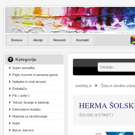
Domov
Akcije
Novosti
Kontakt
Kategorije
Super ponudba
Papir, kuverte in penasta guma
Nalepke in mali okraski
svetidej.si
Šola in otroško ustva
Embalaža
Filc ( polst )
HERMA ŠOLSKE 
Tekstil, šivanje in pletenje
Dekorativni dodatki
ŠOLSKE (6 ETIKET )
Material za okraševanje
Nakit
Barve, barvice