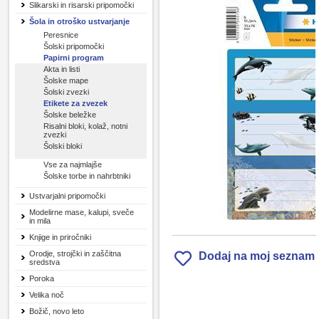
Slikarski in risarski pripomočki
Šola in otroško ustvarjanje
Peresnice
Šolski pripomočki
Papirni program
Akta in listi
Šolske mape
Šolski zvezki
Etikete za zvezek
Šolske beležke
Risalni bloki, kolaž, notni
zvezki
Šolski bloki
Vse za najmlajše
Šolske torbe in nahrbtniki
Ustvarjalni pripomočki
Modelirne mase, kalupi, sveče
in mila
Knjige in priročniki
Orodje, strojčki in zaščitna
Dodaj na moj seznam
sredstva
Poroka
Velika noč
Božič, novo leto