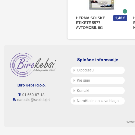
HERMA ŠOLSKE
1,46 €
ETIKETE 5577
AVTOMOBIL 6/1
Splošne informacije
O podjetju
Kje smo
Biro Kebsi d.o.o.
Kontakt
T:
01 560-87-18
E:
narocilo@svetidej.si
Naročila in dostava blaga
www.