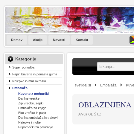
Domov
Akcije
Novosti
Kontakt
Kategorije
Super ponudba
Papir, kuverte in penasta guma
Nalepke in mali okraski
svetidej.si
Embalaža
Kuve
Embalaža
Kuverte z mehurčki
Darilne vrečke
OBLAZINJENA 
Zip vrečke, žepki
Embalaža za knjige
Eko vrečke in papir
AROFOL ŠT.1
Darilna embalaža in trakovi
Nalepke in folije
Pripomočki za pakiranje