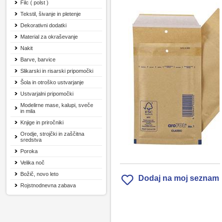
Filc ( polst )
Tekstil, šivanje in pletenje
Dekorativni dodatki
Material za okraševanje
Nakit
Barve, barvice
Slikarski in risarski pripomočki
Šola in otroško ustvarjanje
Ustvarjalni pripomočki
Modelirne mase, kalupi, sveče
in mila
Knjige in priročniki
Orodje, strojčki in zaščitna
sredstva
Poroka
Velika noč
Božič, novo leto
Dodaj na moj seznam
Rojstnodnevna zabava