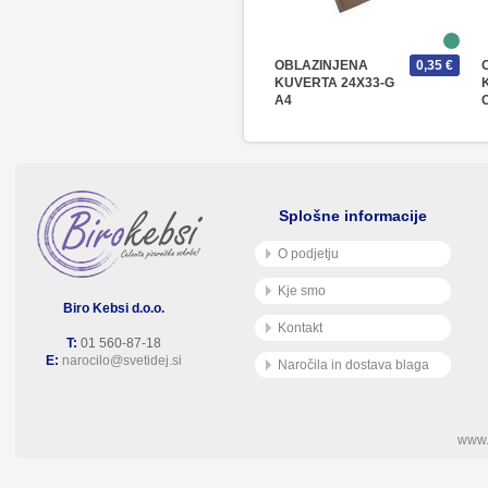
OBLAZINJENA
0,35 €
KUVERTA 24X33-G
A4
Splošne informacije
O podjetju
Kje smo
Biro Kebsi d.o.o.
Kontakt
T:
01 560-87-18
E:
narocilo@svetidej.si
Naročila in dostava blaga
www.