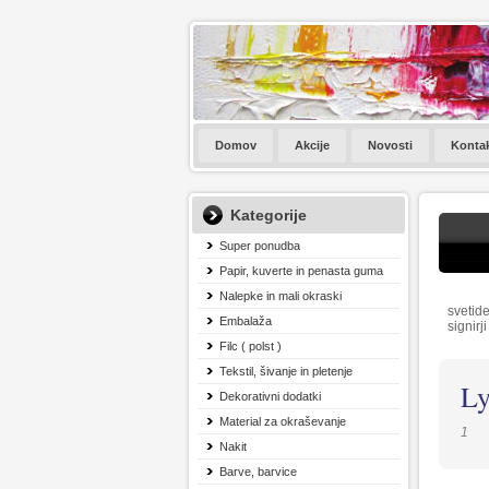
Domov
Akcije
Novosti
Konta
Kategorije
Super ponudba
Papir, kuverte in penasta guma
Nalepke in mali okraski
svetide
Embalaža
signirji
Filc ( polst )
Tekstil, šivanje in pletenje
Ly
Dekorativni dodatki
Material za okraševanje
1
Nakit
Barve, barvice