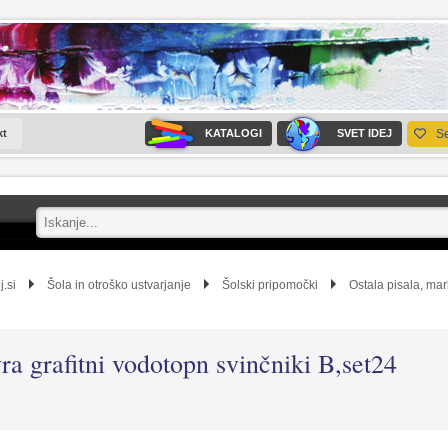
kt
KATALOGI
SVET IDEJ
S
j.si
Šola in otroško ustvarjanje
Šolski pripomočki
Ostala pisala, mark
ra grafitni vodotopn svinčniki B,set24