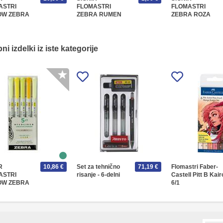
ASTRI
FLOMASTRI
FLOMASTRI
OW ZEBRA
ZEBRA RUMEN
ZEBRA ROZA
i izdelki iz iste kategorije
R
10,86 €
Set za tehnično
71,19 €
Flomastri Faber-
ASTRI
risanje - 6-delni
Castell Pitt B Kair
OW ZEBRA
6/1