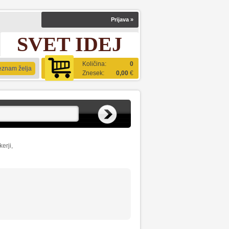
Prijava
»
SVET IDEJ
Količina:
0
eznam želja
Znesek:
0,00
€
erji,