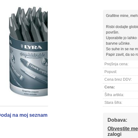
Grafitne mine, me
Risbi dodajte globi
površin.
Uporabite jo lahko
barvne učinke.
So suhe in se ne mo
Papir zavit, da so r
Prejšnja cena:
Popust:
Cena brez DDV:
Cena:
Šifra artikla:
Stara šifra:
odaj na moj seznam
Dobava:
Obvestite me
zalogi