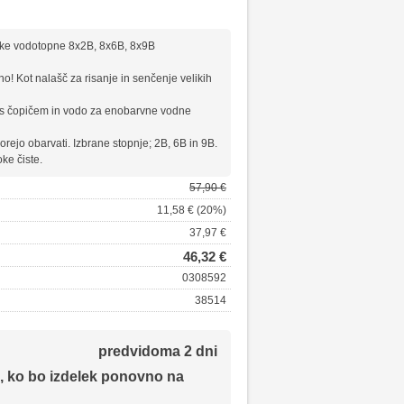
hke vodotopne 8x2B, 8x6B, 8x9B
no! Kot nalašč za risanje in senčenje velikih
 s čopičem in vodo za enobarvne vodne
rejo obarvati. Izbrane stopnje; 2B, 6B in 9B.
oke čiste.
57,90 €
11,58 € (20%)
37,97 €
46,32 €
0308592
38514
predvidoma 2 dni
, ko bo izdelek ponovno na