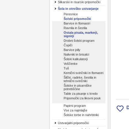
Slikarski in risarski pripomočki
Šola in otroško ustvarjanje
Peresnice
Šolski pripomočki
Barvice in flomastri
Ravnila in šestila
Ostala pisala, markerji,
signirji
Drobni šolski program
Čopiči
Barvice jolly
Nalivniki in brisalci
Šolski kalkulatorji
Voščenke
Tuš
Kemični svinčniki in flomastri
Šilčki, radirke, šestila in
tehnični svinčniki
Šolske in pisarniške
potrebščine
Table za pisanje s kredo
Pripomočki za likovni pouk
Papirni program
D
Vse za najmlajše
Šolske torbe in nahrbtniki
Ustvarjalni pripomočki