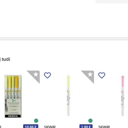
 tudi
R
10,86 €
SIGNIR
1,90 €
SIGNIR