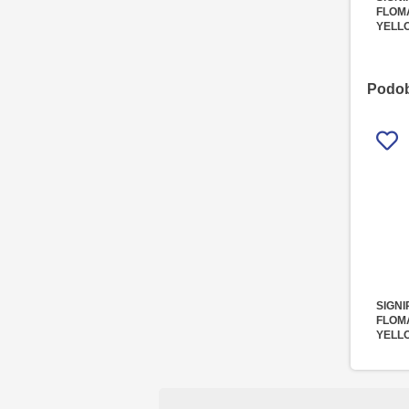
FLOM
YELL
1/5
Podobn
SIGNI
FLOM
YELL
1/5