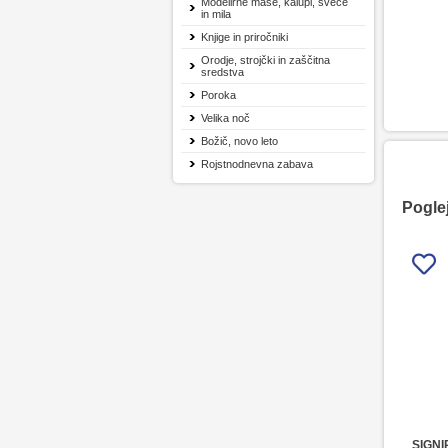
Modelirne mase, kalupi, sveče
in mila
Knjige in priročniki
Orodje, strojčki in zaščitna
sredstva
Poroka
Velika noč
Božič, novo leto
Rojstnodnevna zabava
Poglej
SIGNI