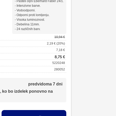
- Pasteli oljni Eberhard Faber 24/1.
- Intenzivne barve.
- Vodoodporni.
- Odporni proti lomljenju.
- Visoka luminoznost.
- Debelina 11mm.
- 24 različnih barv.
10,94 €
2,19 € (20%)
7,18 €
8,75 €
5220248
280052
predvidoma 7 dni
, ko bo izdelek ponovno na