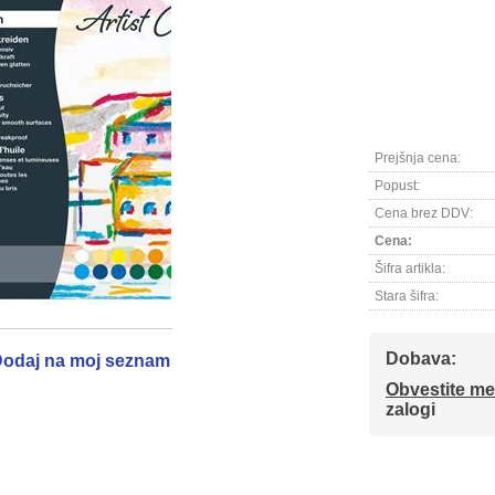
Prejšnja cena:
Popust:
Cena brez DDV:
Cena:
Šifra artikla:
Stara šifra:
Dobava:
odaj na moj seznam
Obvestite me
zalogi