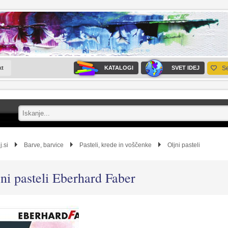
kt
KATALOGI
SVET IDEJ
S
j.si
Barve, barvice
Pasteli, krede in voščenke
Oljni pasteli
jni pasteli Eberhard Faber