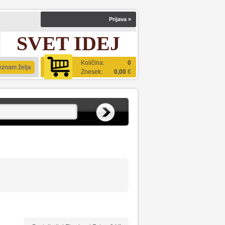
Prijava
»
SVET IDEJ
Količina:
0
eznam želja
Znesek:
0,00
€