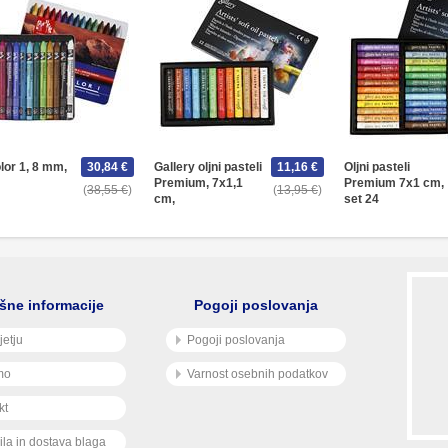
lor 1, 8 mm,
30,84 €
Gallery oljni pasteli
11,16 €
Oljni pasteli
Premium, 7x1,1
Premium 7x1 cm,
38,55 €
13,95 €
cm,
set 24
šne informacije
Pogoji poslovanja
jetju
Pogoji poslovanja
mo
Varnost osebnih podatkov
kt
ila in dostava blaga