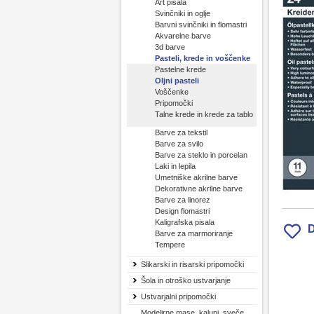
Art pisala
Svinčniki in oglje
Barvni svinčniki in flomastri
Akvarelne barve
3d barve
Pasteli, krede in voščenke
Pastelne krede
Oljni pasteli
Voščenke
Pripomočki
Talne krede in krede za tablo
Barve za tekstil
Barve za svilo
Barve za steklo in porcelan
Laki in lepila
Umetniške akrilne barve
Dekorativne akrilne barve
Barve za linorez
Design flomastri
Kaligrafska pisala
D
Barve za marmoriranje
Tempere
Slikarski in risarski pripomočki
Šola in otroško ustvarjanje
Ustvarjalni pripomočki
Modelirne mase, kalupi, sveče