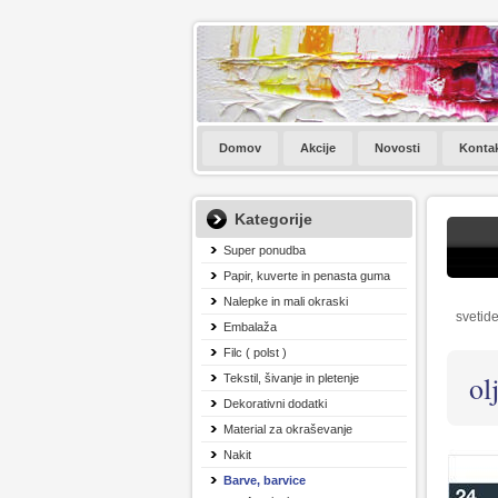
Domov
Akcije
Novosti
Konta
Kategorije
Super ponudba
Papir, kuverte in penasta guma
Nalepke in mali okraski
svetide
Embalaža
Filc ( polst )
ol
Tekstil, šivanje in pletenje
Dekorativni dodatki
Material za okraševanje
Nakit
Barve, barvice