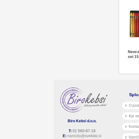
Neoco
set 15
Splo
O pod
Kje s
Biro Kebsi d.o.o.
Konta
T:
01 560-87-18
E:
narocilo@svetidej.si
Naroč