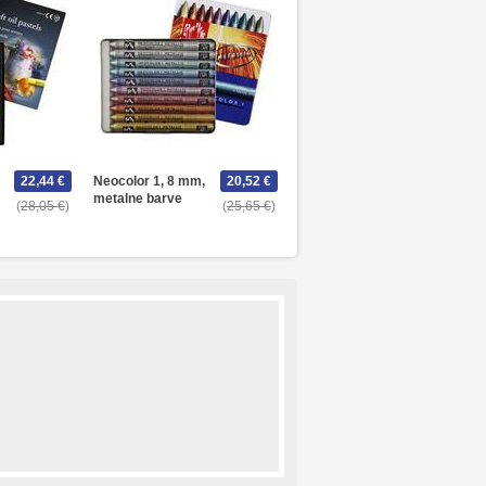
22,44 €
Neocolor 1, 8 mm,
20,52 €
metalne barve
28,05 €
25,65 €