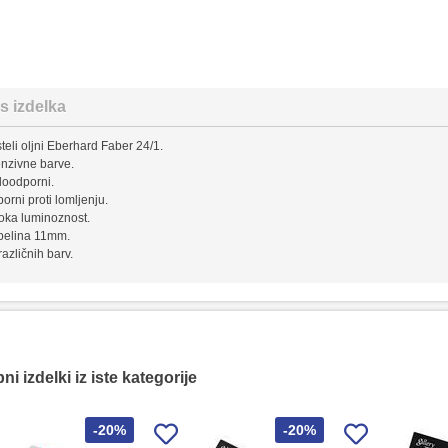
s izdelka
steli oljni Eberhard Faber 24/1.
tenzivne barve.
doodporni.
orni proti lomljenju.
soka luminoznost.
belina 11mm.
različnih barv.
i izdelki iz iste kategorije
-20%
-20%