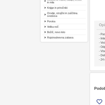
in mila
Knjige in priročniki
Orodje, strojčki in zaščitna
sredstva
Poroka
Opi
Velika noč
Božič, novo leto
- Pa
Rojstnodnevna zabava
- In
- Vo
- Odp
- Vi
- De
- 24 
Podobn