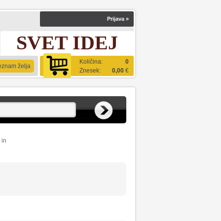
Prijava
»
SVET IDEJ
Količina:
0
eznam želja
Znesek:
0,00
€
 in