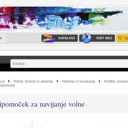
kt
KATALOGI
SVET IDEJ
S
j.si
Tekstil, šivanje in pletenje
Pletenje in kvačkanje
Pletilke, kvačke
pripomočki
ipomoček za navijanje volne