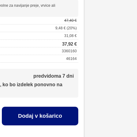
volne za navijanje preje, vrvice ali
47,40 €
9,48 € (20%)
31,08 €
37,92 €
3360160
46164
predvidoma 7 dni
, ko bo izdelek ponovno na
Dodaj v košarico