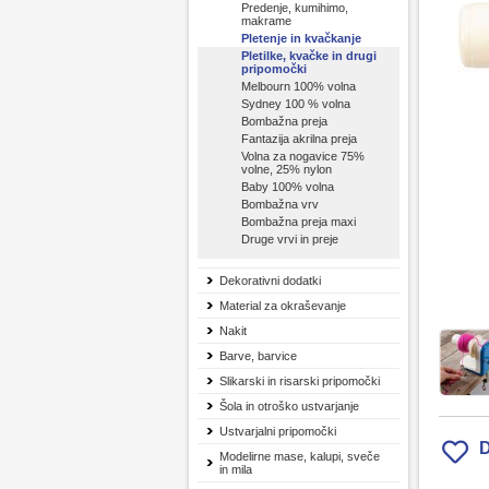
Predenje, kumihimo,
makrame
Pletenje in kvačkanje
Pletilke, kvačke in drugi
pripomočki
Melbourn 100% volna
Sydney 100 % volna
Bombažna preja
Fantazija akrilna preja
Volna za nogavice 75%
volne, 25% nylon
Baby 100% volna
Bombažna vrv
Bombažna preja maxi
Druge vrvi in preje
Dekorativni dodatki
Material za okraševanje
Nakit
Barve, barvice
Slikarski in risarski pripomočki
Šola in otroško ustvarjanje
Ustvarjalni pripomočki
D
Modelirne mase, kalupi, sveče
in mila