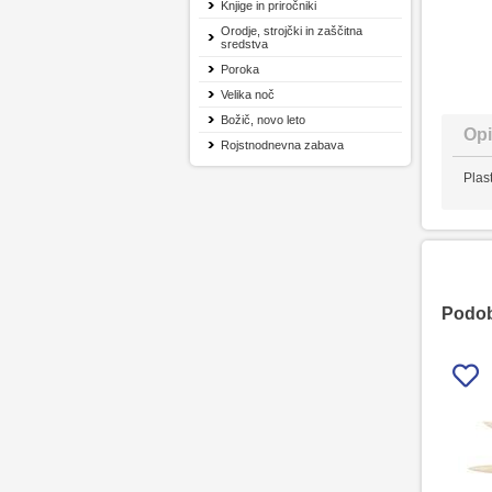
Knjige in priročniki
Orodje, strojčki in zaščitna
sredstva
Poroka
Velika noč
Božič, novo leto
Opi
Rojstnodnevna zabava
Plas
Podobn