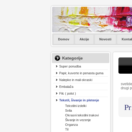
Domov
Akcije
Novosti
Konta
Kategorije
Super ponudba
Papir, kuverte in penasta guma
Nalepke in mali okraski
svetide
Embalaža
drugi 
Filc ( polst )
Tekstil, šivanje in pletenje
Pr
Tekstilni izdelki
Svila
Okrasni tekstilni trakovi
Šivanje in vezenje
Organza
Til