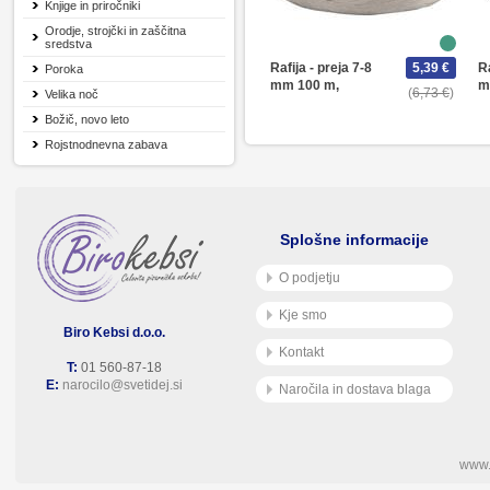
Knjige in priročniki
Orodje, strojčki in zaščitna
sredstva
Rafija - preja 7-8
5,39 €
Ra
Poroka
mm 100 m,
m
6,73 €
Velika noč
Božič, novo leto
Rojstnodnevna zabava
Splošne informacije
O podjetju
Kje smo
Biro Kebsi d.o.o.
Kontakt
T:
01 560-87-18
E:
narocilo@svetidej.si
Naročila in dostava blaga
www.