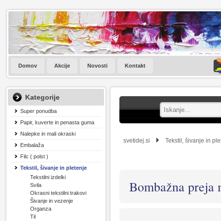
Domov
Akcije
Novosti
Kontakt
Kategorije
Super ponudba
Papir, kuverte in penasta guma
Nalepke in mali okraski
svetidej.si
Tekstil, šivanje in pl
Embalaža
Filc ( polst )
Tekstil, šivanje in pletenje
Tekstilni izdelki
Bombažna preja 
Svila
Okrasni tekstilni trakovi
Šivanje in vezenje
Organza
Til