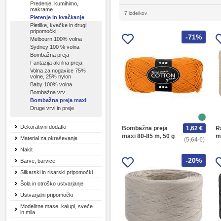
Predenje, kumihimo,
makrame
7 izdelkov
Pletenje in kvačkanje
Pletilke, kvačke in drugi
pripomočki
-71%
Melbourn 100% volna
Sydney 100 % volna
Bombažna preja
Fantazija akrilna preja
Volna za nogavice 75%
volne, 25% nylon
Baby 100% volna
Bombažna vrv
Bombažna preja maxi
Druge vrvi in preje
Dekorativni dodatki
Bombažna preja
1,62 €
Ra
maxi 80-85 m, 50 g
m
Material za okraševanje
5,64 €
Nakit
-20%
Barve, barvice
Slikarski in risarski pripomočki
Šola in otroško ustvarjanje
Ustvarjalni pripomočki
Modelirne mase, kalupi, sveče
in mila