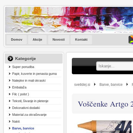
Domov
Akcije
Novosti
Kontakt
Kategorije
Super ponudba
Papir, kuverte in penasta guma
Nalepke in mali okraski
svetidej.si
Barve, barvice
Embalaža
Filc ( polst )
Voščenke Artgo 2
Tekstil, šivanje in pletenje
Dekorativni dodatki
Material za okraševanje
Nakit
Barve, barvice