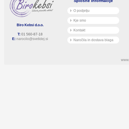
Splošne informacije
O podjetju
Kje smo
Biro Kebsi d.o.o.
Kontakt
T:
01 560-87-18
E:
narocilo@svetidej.si
Naročila in dostava blaga
www.