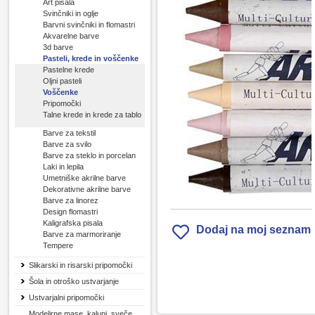
Art pisala
Svinčniki in oglje
Barvni svinčniki in flomastri
Akvarelne barve
3d barve
Pasteli, krede in voščenke
Pastelne krede
Oljni pasteli
Voščenke
Pripomočki
Talne krede in krede za tablo
Barve za tekstil
Barve za svilo
Barve za steklo in porcelan
Laki in lepila
Umetniške akrilne barve
Dekorativne akrilne barve
Barve za linorez
Design flomastri
Kaligrafska pisala
Dodaj na moj seznam
Barve za marmoriranje
Tempere
Slikarski in risarski pripomočki
Šola in otroško ustvarjanje
Ustvarjalni pripomočki
Modelirne mase, kalupi, sveče