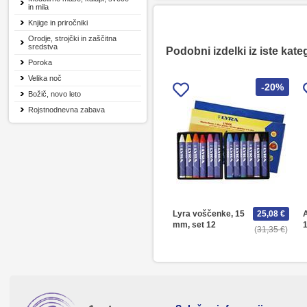
in mila
Knjige in priročniki
Orodje, strojčki in zaščitna
sredstva
Podobni izdelki iz iste kate
Poroka
Velika noč
-20%
Božič, novo leto
Rojstnodnevna zabava
Lyra voščenke, 15
25,08 €
A
mm, set 12
31,35 €