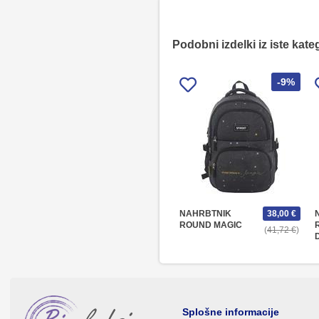
Podobni izdelki iz iste kate
-9%
NAHRBTNIK
38,00 €
ROUND MAGIC
41,72 €
Splošne informacije