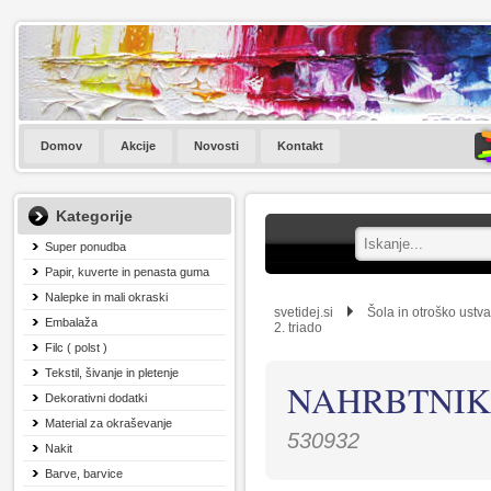
Domov
Akcije
Novosti
Kontakt
Kategorije
Super ponudba
Papir, kuverte in penasta guma
Nalepke in mali okraski
svetidej.si
Šola in otroško ustva
Embalaža
2. triado
Filc ( polst )
Tekstil, šivanje in pletenje
NAHRBTNIK
Dekorativni dodatki
Material za okraševanje
530932
Nakit
Barve, barvice