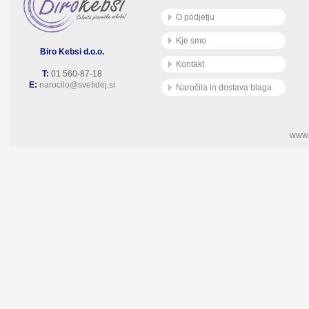
O podjetju
Kje smo
Biro Kebsi d.o.o.
Kontakt
T:
01 560-87-18
E:
narocilo@svetidej.si
Naročila in dostava blaga
www.