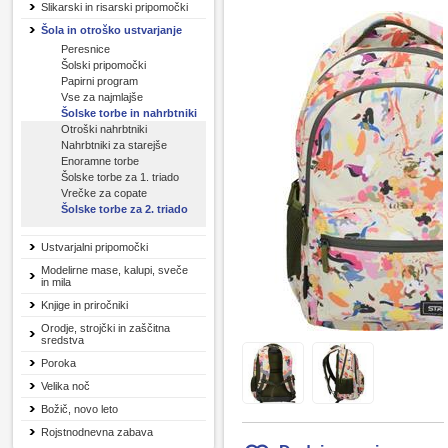
Slikarski in risarski pripomočki
Šola in otroško ustvarjanje
Peresnice
Šolski pripomočki
Papirni program
Vse za najmlajše
Šolske torbe in nahrbtniki
Otroški nahrbtniki
Nahrbtniki za starejše
Enoramne torbe
Šolske torbe za 1. triado
Vrečke za copate
Šolske torbe za 2. triado
Ustvarjalni pripomočki
Modelirne mase, kalupi, sveče
in mila
Knjige in priročniki
Orodje, strojčki in zaščitna
sredstva
Poroka
Velika noč
Božič, novo leto
Rojstnodnevna zabava