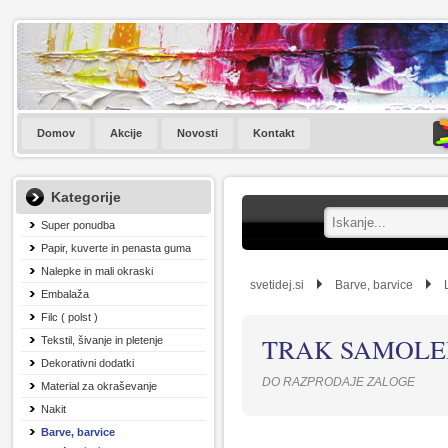
Domov
Akcije
Novosti
Kontakt
Kategorije
Super ponudba
Papir, kuverte in penasta guma
Nalepke in mali okraski
svetidej.si
Barve, barvice
Embalaža
Filc ( polst )
TRAK SAMOLEP
Tekstil, šivanje in pletenje
Dekorativni dodatki
DO RAZPRODAJE ZALOGE
Material za okraševanje
Nakit
Barve, barvice