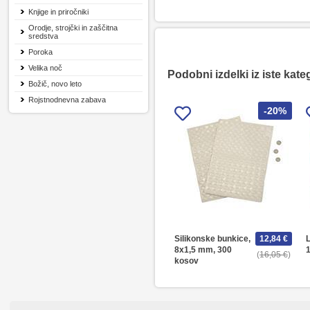
Knjige in priročniki
Orodje, strojčki in zaščitna
sredstva
Poroka
Velika noč
Podobni izdelki iz iste kate
Božič, novo leto
Rojstnodnevna zabava
-20%
Silikonske bunkice,
12,84 €
L
8x1,5 mm, 300
16,05 €
kosov