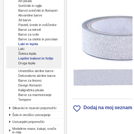
Art pisala
Svinčniki in oglje
Barvni svinčniki in flomastri
Akvarelne barve
3d barve
Pasteli, krede in voščenke
Barve za tekstil
Barve za svilo
Barve za steklo in porcelan
Laki in lepila
Laki
Šolska lepila
Lepilni trakovi in folije
Druga lepila
Umetniške akrilne barve
Dekorativne akrilne barve
Barve za linorez
Design flomastri
Kaligrafska pisala
Barve za marmoriranje
Tempere
Dodaj na moj seznam
Slikarski in risarski pripomočki
Šola in otroško ustvarjanje
Ustvarjalni pripomočki
Modelirne mase, kalupi, sveče
in mila