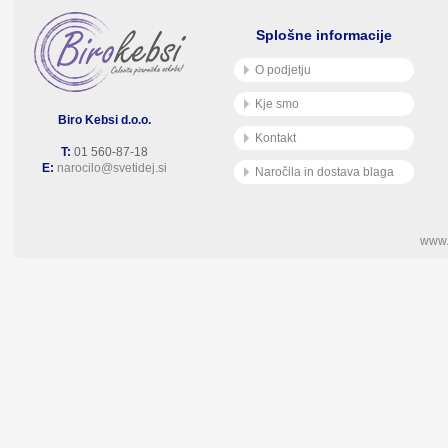
Splošne informacije
O podjetju
Kje smo
Biro Kebsi d.o.o.
Kontakt
T:
01 560-87-18
E:
narocilo@svetidej.si
Naročila in dostava blaga
www.