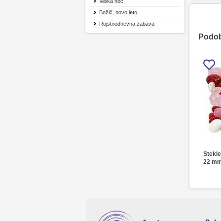
Velika noč
Božič, novo leto
Rojstnodnevna zabava
Podobn
Stekle
22 mm