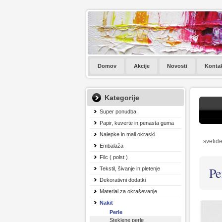
Domov
Akcije
Novosti
Konta
Kategorije
Super ponudba
Papir, kuverte in penasta guma
Nalepke in mali okraski
svetide
Embalaža
Filc ( polst )
Pe
Tekstil, šivanje in pletenje
Dekorativni dodatki
Material za okraševanje
Nakit
Perle
Steklene perle