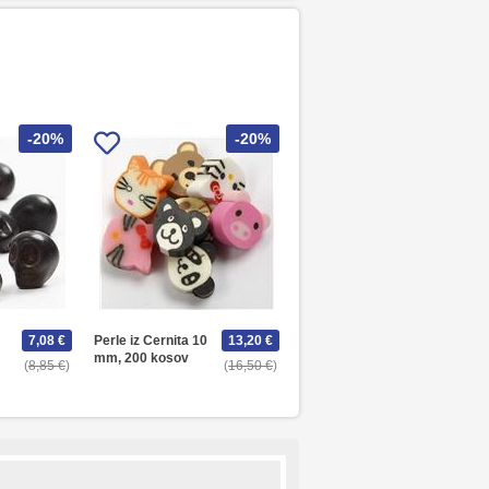
-20%
-20%
7,08 €
Perle iz Cernita 10
13,20 €
mm, 200 kosov
8,85 €
16,50 €