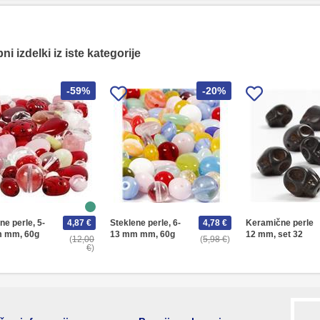
i izdelki iz iste kategorije
-59%
-20%
ne perle, 5-
4,87 €
Steklene perle, 6-
4,78 €
Keramične perle
 mm, 60g
13 mm mm, 60g
12 mm, set 32
12,00
5,98 €
€