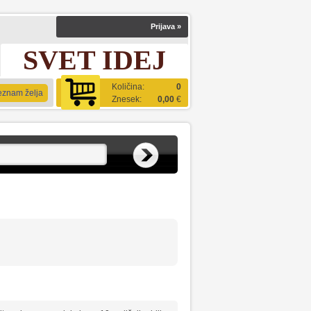
Prijava
»
SVET IDEJ
Količina:
0
eznam želja
Znesek:
0,00
€