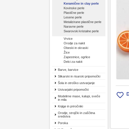
Keramične in clay perle
Kovinske perle
Plastične perle
Lesene perle
Metalizirane plastične perle
Naravne perle
Swarovski kristalne perle
Vrvice
Orodje za nakit
Obeski in okraski
Žice
Zapestnice, ogrlice
Delci za nakit
Barve, barvice
Slikarski in risarski pripomočki
Šola in otroško ustvarjanje
Ustvarjalni pripomočki
D
Modelirne mase, kalupi, sveče
in mila
Knjige in priročniki
Orodje, strojčki in zaščitna
sredstva
Poroka