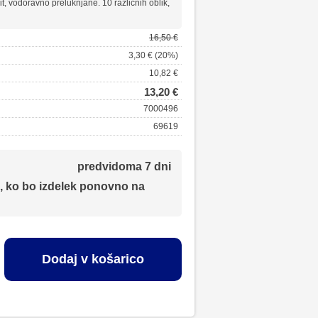
t, vodoravno preluknjane. 10 različnih oblik,
16,50 €
3,30 € (20%)
10,82 €
13,20 €
7000496
69619
predvidoma 7 dni
, ko bo izdelek ponovno na
Dodaj v košarico