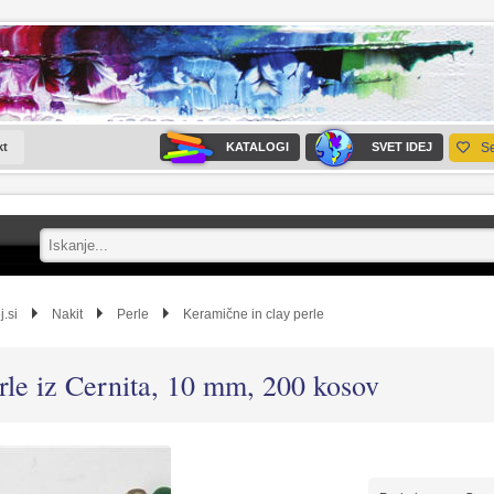
kt
KATALOGI
SVET IDEJ
S
j.si
Nakit
Perle
Keramične in clay perle
rle iz Cernita, 10 mm, 200 kosov