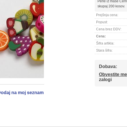
Perle iz mase Cerni
skupaj 200 kosov.
Prejšnja cena:
Popust:
Cena brez DDV:
Cena:
Šifra artikla:
Stara šifra:
Dobava:
Obvestite me
zalogi
odaj na moj seznam