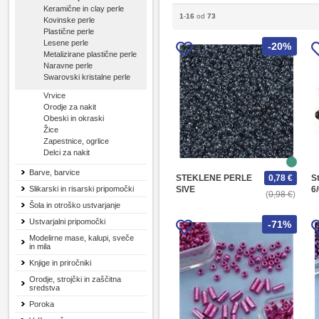
Keramične in clay perle
1
-
16
od
73
Kovinske perle
Plastične perle
Lesene perle
-20%
Metalizirane plastične perle
Naravne perle
Swarovski kristalne perle
Vrvice
Orodje za nakit
Obeski in okraski
Žice
Zapestnice, ogrlice
Delci za nakit
Barve, barvice
STEKLENE PERLE
0,78 €
S
Slikarski in risarski pripomočki
SIVE
6
0,98 €
Šola in otroško ustvarjanje
Ustvarjalni pripomočki
-71%
Modelirne mase, kalupi, sveče
in mila
Knjige in priročniki
Orodje, strojčki in zaščitna
sredstva
Poroka