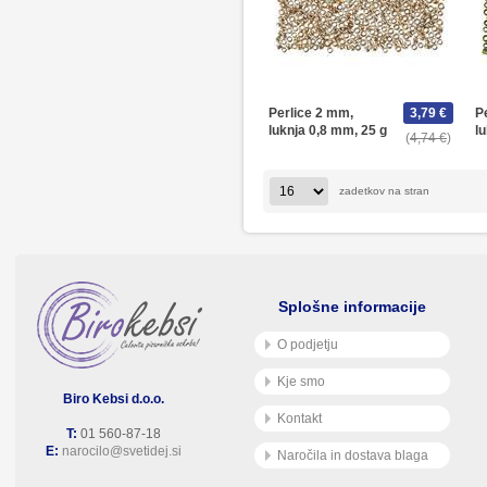
Perlice 2 mm,
3,79 €
P
luknja 0,8 mm, 25 g
l
4,74 €
zadetkov na stran
Splošne informacije
O podjetju
Kje smo
Biro Kebsi d.o.o.
Kontakt
T:
01 560-87-18
E:
narocilo@svetidej.si
Naročila in dostava blaga