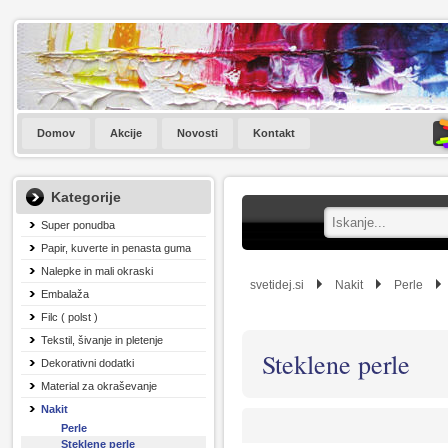
Domov
Akcije
Novosti
Kontakt
Kategorije
Super ponudba
Papir, kuverte in penasta guma
Nalepke in mali okraski
svetidej.si
Nakit
Perle
Embalaža
Filc ( polst )
Tekstil, šivanje in pletenje
Steklene perle
Dekorativni dodatki
Material za okraševanje
Nakit
Perle
Steklene perle