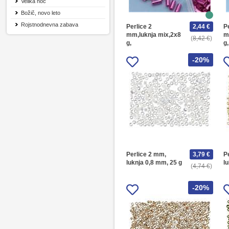
Velika noč
Božič, novo leto
Rojstnodnevna zabava
Perlice 2
2,44 €
P
mm,luknja mix,2x8
m
8,42 €
g,
g,
-20%
Perlice 2 mm,
3,79 €
P
luknja 0,8 mm, 25 g
l
4,74 €
-20%