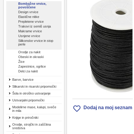
Bombažne vrvice,
povoščene
Design vrvice
Elastične nitke
Prepletene vrvice
Trakovi iz semiš usnja
Makrame vrvice
Usnjene vrvice
Silikonske vrvice in stop
perle
Orodje za nakit
Obeski in okraski
Žice
Zapestnice, ogrlice
Delci za nakit
Barve, barvice
Slikarski in risarski pripomočki
Šola in otroško ustvarjanje
Ustvarjalni pripomočki
Dodaj na moj seznam
Modelirne mase, kalupi, sveče
in mila
Knjige in priročniki
Orodje, strojčki in zaščitna
sredstva