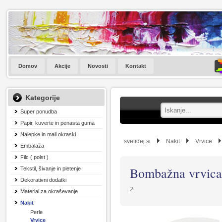
Domov
Akcije
Novosti
Kontakt
Kategorije
Super ponudba
Papir, kuverte in penasta guma
Nalepke in mali okraski
svetidej.si
Nakit
Vrvice
Embalaža
Filc ( polst )
Bombažna vrvica
Tekstil, šivanje in pletenje
Dekorativni dodatki
2
Material za okraševanje
Nakit
Perle
Vrvice