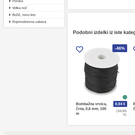
Poroka
Velika noč
Božič, novo leto
Rojstnodnevna zabava
Podobni izdelki iz iste kate
-46%
Bombažna vrvica,
8,94 €
črna, 0,6 mm, 100
16,50
m
€