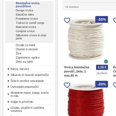
Bombažne vrvice,
povoščene
16 izdelkov
Design vrvice
Elastične nitke
Prepletene vrvice
-50%
Trakovi iz semiš usnja
Makrame vrvice
Usnjene vrvice
Silikonske vrvice in stop
perle
Orodje za nakit
Obeski in okraski
Žice
Zapestnice, ogrlice
Delci za nakit
Vrvica bombažna
3,38 €
B
Barve, barvice
povošč.,bela, 1
č
6,76 €
Slikarski in risarski pripomočki
mm,40 m
m
Šola in otroško ustvarjanje
-20%
Ustvarjalni pripomočki
Modelirne mase, kalupi, sveče
in mila
Knjige in priročniki
Orodje, strojčki in zaščitna
sredstva