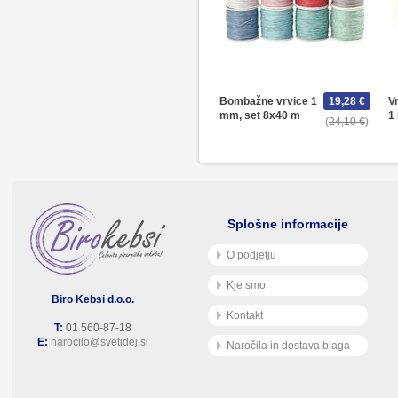
Bombažne vrvice 1
19,28 €
V
mm, set 8x40 m
1
24,10 €
Splošne informacije
O podjetju
Kje smo
Biro Kebsi d.o.o.
Kontakt
T:
01 560-87-18
E:
narocilo@svetidej.si
Naročila in dostava blaga