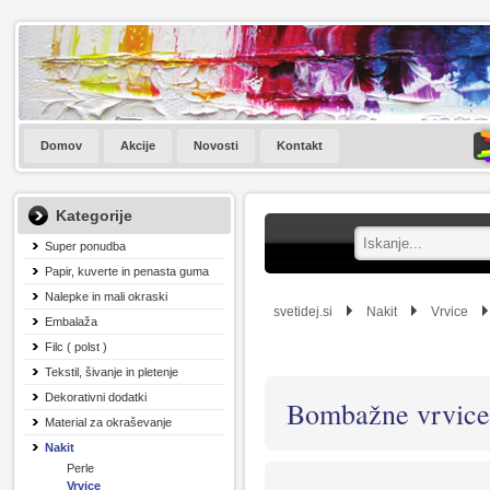
Domov
Akcije
Novosti
Kontakt
Kategorije
Super ponudba
Papir, kuverte in penasta guma
Nalepke in mali okraski
svetidej.si
Nakit
Vrvice
Embalaža
Filc ( polst )
Tekstil, šivanje in pletenje
Dekorativni dodatki
Bombažne vrvice
Material za okraševanje
Nakit
Perle
Vrvice