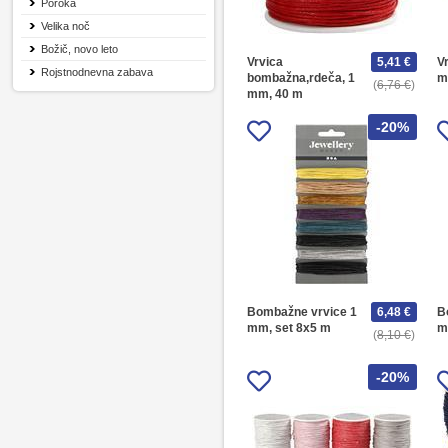
Poroka
Velika noč
Božič, novo leto
Vrvica
5,41 €
V
Rojstnodnevna zabava
bombažna,rdeča, 1
m
6,76 €
mm, 40 m
-20%
Bombažne vrvice 1
6,48 €
B
mm, set 8x5 m
m
8,10 €
-20%