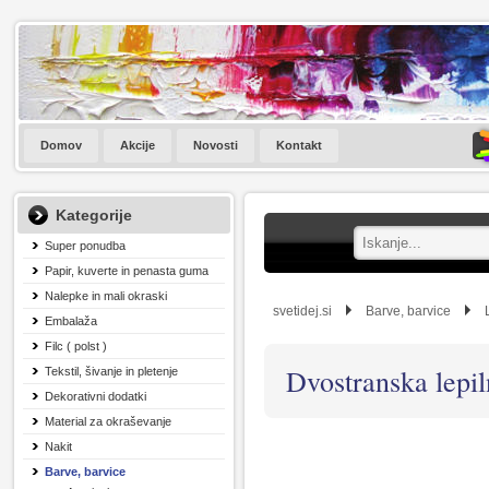
Domov
Akcije
Novosti
Kontakt
Kategorije
Super ponudba
Papir, kuverte in penasta guma
Nalepke in mali okraski
svetidej.si
Barve, barvice
Embalaža
Filc ( polst )
Dvostranska lepiln
Tekstil, šivanje in pletenje
Dekorativni dodatki
Material za okraševanje
Nakit
Barve, barvice