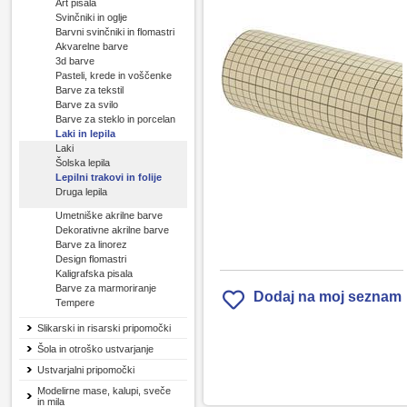
Art pisala
Svinčniki in oglje
Barvni svinčniki in flomastri
Akvarelne barve
3d barve
Pasteli, krede in voščenke
Barve za tekstil
Barve za svilo
Barve za steklo in porcelan
Laki in lepila
Laki
Šolska lepila
Lepilni trakovi in folije
Druga lepila
Umetniške akrilne barve
Dekorativne akrilne barve
Barve za linorez
Design flomastri
Kaligrafska pisala
Barve za marmoriranje
Dodaj na moj seznam
Tempere
Slikarski in risarski pripomočki
Šola in otroško ustvarjanje
Ustvarjalni pripomočki
Modelirne mase, kalupi, sveče
in mila