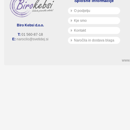
Splošne informacije
O podjetju
Kje smo
Biro Kebsi d.o.o.
Kontakt
T:
01 560-87-18
E:
narocilo@svetidej.si
Naročila in dostava blaga
www.