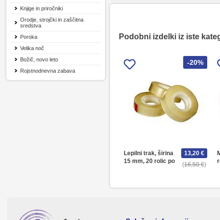
Knjige in priročniki
Orodje, strojčki in zaščitna
sredstva
Podobni izdelki iz iste kate
Poroka
Velika noč
Božič, novo leto
-20%
Rojstnodnevna zabava
Lepilni trak, širina
13,20 €
M
15 mm, 20 rolic po
16,50 €