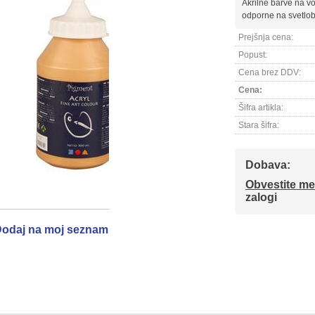
Akrilne barve na vo
odporne na svetlob
Prejšnja cena:
Popust:
Cena brez DDV:
Cena:
Šifra artikla:
Stara šifra:
Dobava:
Obvestite me
zalogi
odaj na moj seznam