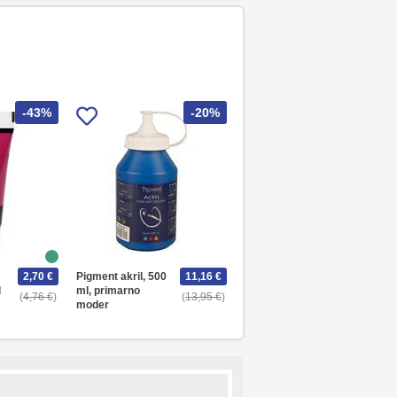
-43%
-20%
2,70 €
Pigment akril, 500
11,16 €
l
ml, primarno
4,76 €
13,95 €
moder