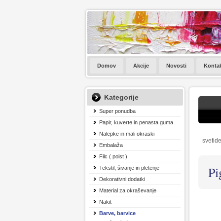
Domov
Akcije
Novosti
Konta
Kategorije
Super ponudba
Papir, kuverte in penasta guma
Nalepke in mali okraski
svetide
Embalaža
Filc ( polst )
Pi
Tekstil, šivanje in pletenje
Dekorativni dodatki
Material za okraševanje
Nakit
Barve, barvice