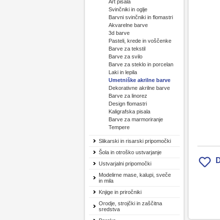
Art pisala
Svinčniki in oglje
Barvni svinčniki in flomastri
Akvarelne barve
3d barve
Pasteli, krede in voščenke
Barve za tekstil
Barve za svilo
Barve za steklo in porcelan
Laki in lepila
Umetniške akrilne barve
Dekorativne akrilne barve
Barve za linorez
Design flomastri
Kaligrafska pisala
Barve za marmoriranje
Tempere
Slikarski in risarski pripomočki
Šola in otroško ustvarjanje
D
Ustvarjalni pripomočki
Modelirne mase, kalupi, sveče
in mila
Knjige in priročniki
Orodje, strojčki in zaščitna
sredstva