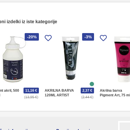
i izdelki iz iste kategorije
-20%
-3%
t akril, 500
11,16 €
AKRILNA BARVA
2,37 €
Akrilna barva
l
120ML ARTIST
Pigment Art, 75 m
13,95 €
2,44 €