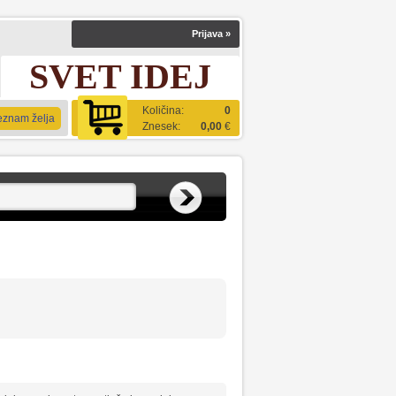
Prijava
»
SVET IDEJ
Količina:
0
eznam želja
Znesek:
0,00
€