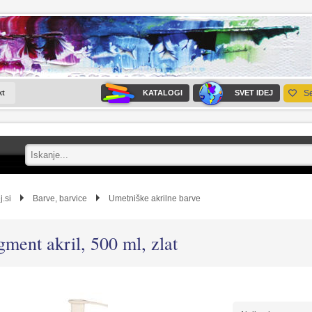
kt
KATALOGI
SVET IDEJ
S
j.si
Barve, barvice
Umetniške akrilne barve
gment akril, 500 ml, zlat