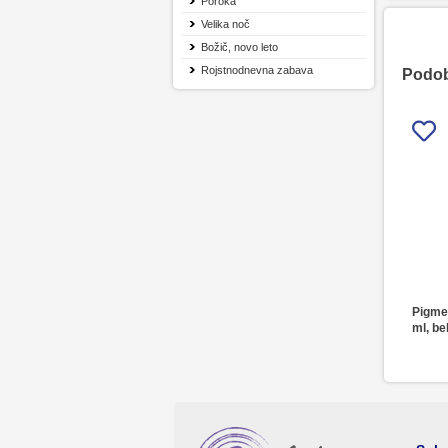
Poroka
Velika noč
Božič, novo leto
Rojstnodnevna zabava
Podobn
Pigmen
ml, be