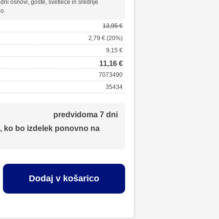
dni osnovi, goste, svetleče in srednje
o.
13,95 €
2,79 € (20%)
9,15 €
11,16 €
7073490
35434
predvidoma 7 dni
, ko bo izdelek ponovno na
Dodaj v košarico