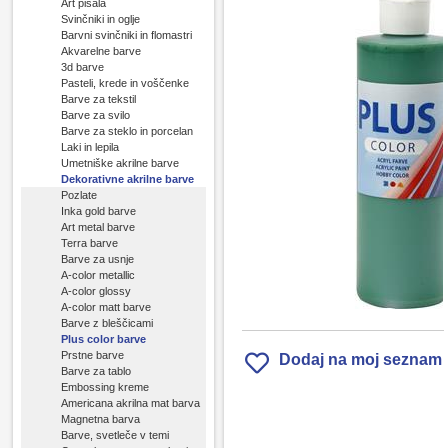
Art pisala
Svinčniki in oglje
Barvni svinčniki in flomastri
Akvarelne barve
3d barve
Pasteli, krede in voščenke
Barve za tekstil
Barve za svilo
Barve za steklo in porcelan
Laki in lepila
Umetniške akrilne barve
Dekorativne akrilne barve
Pozlate
Inka gold barve
Art metal barve
Terra barve
Barve za usnje
A-color metallic
A-color glossy
A-color matt barve
Barve z bleščicami
Plus color barve
Prstne barve
Dodaj na moj seznam
Barve za tablo
Embossing kreme
Americana akrilna mat barva
Magnetna barva
Barve, svetleče v temi