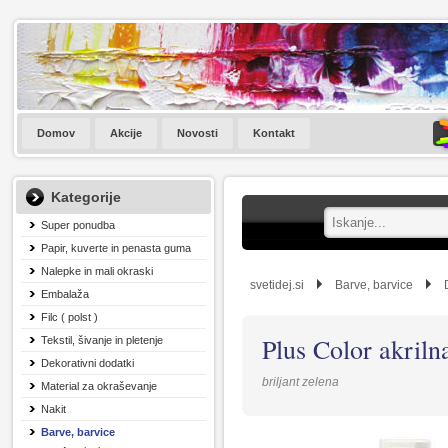
Domov
Akcije
Novosti
Kontakt
Kategorije
Super ponudba
Papir, kuverte in penasta guma
Nalepke in mali okraski
svetidej.si
Barve, barvice
Embalaža
Filc ( polst )
Plus Color akriln
Tekstil, šivanje in pletenje
Dekorativni dodatki
briljant zelena
Material za okraševanje
Nakit
Barve, barvice