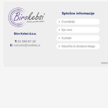
Splošne informacije
O podjetju
Kje smo
Biro Kebsi d.o.o.
Kontakt
T:
01 560-87-18
E:
narocilo@svetidej.si
Naročila in dostava blaga
www.