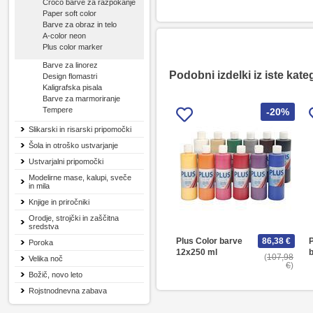
Croco barve za razpokanje
Paper soft color
Barve za obraz in telo
A-color neon
Plus color marker
Barve za linorez
Podobni izdelki iz iste kate
Design flomastri
Kaligrafska pisala
Barve za marmoriranje
Tempere
-20%
Slikarski in risarski pripomočki
Šola in otroško ustvarjanje
Ustvarjalni pripomočki
Modelirne mase, kalupi, sveče
in mila
Knjige in priročniki
Orodje, strojčki in zaščitna
sredstva
Plus Color barve
86,38 €
P
Poroka
12x250 ml
b
107,98
Velika noč
€
Božič, novo leto
Rojstnodnevna zabava