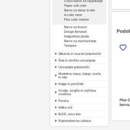
Croco barve za razpokanje
Paper soft color
Barve za obraz in telo
A-color neon
Plus color marker
Barve za linorez
Podobn
Design flomastri
Kaligrafska pisala
Barve za marmoriranje
Tempere
Slikarski in risarski pripomočki
Šola in otroško ustvarjanje
Ustvarjalni pripomočki
Modelirne mase, kalupi, sveče
in mila
Knjige in priročniki
Orodje, strojčki in zaščitna
sredstva
Plus C
Poroka
barva,
Velika noč
Božič, novo leto
Rojstnodnevna zabava