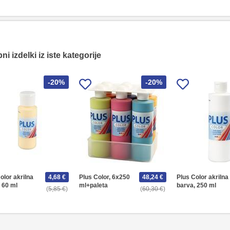
i izdelki iz iste kategorije
-20%
-20%
olor akrilna
4,68 €
Plus Color, 6x250
48,24 €
Plus Color akrilna
 60 ml
ml+paleta
barva, 250 ml
5,85 €
60,30 €