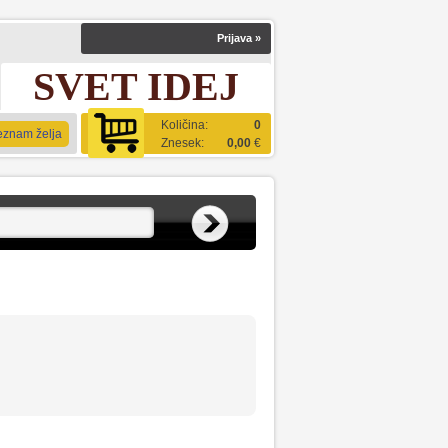
Prijava
»
SVET IDEJ
Količina:
0
eznam želja
Znesek:
0,00
€