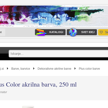
kt
KATALOGI
SVET IDEJ
S
j.si
Barve, barvice
Dekorativne akrilne barve
Plus color barve
us Color akrilna barva, 250 ml
 natur