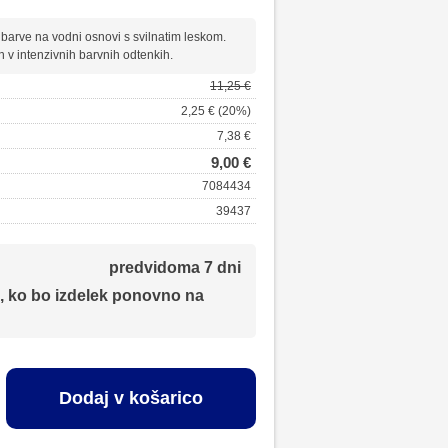
barve na vodni osnovi s svilnatim leskom.
n v intenzivnih barvnih odtenkih.
11,25 €
2,25 € (20%)
7,38 €
9,00 €
7084434
39437
predvidoma 7 dni
, ko bo izdelek ponovno na
Dodaj v košarico