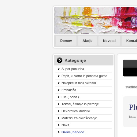
Domov
Akcije
Novosti
Konta
Kategorije
Super ponudba
Papir, kuverte in penasta guma
Nalepke in mali okraski
svetide
Embalaža
Filc ( polst )
Pl
Tekstil, šivanje in pletenje
Dekorativni dodatki
bela
Material za okraševanje
Nakit
Barve, barvice