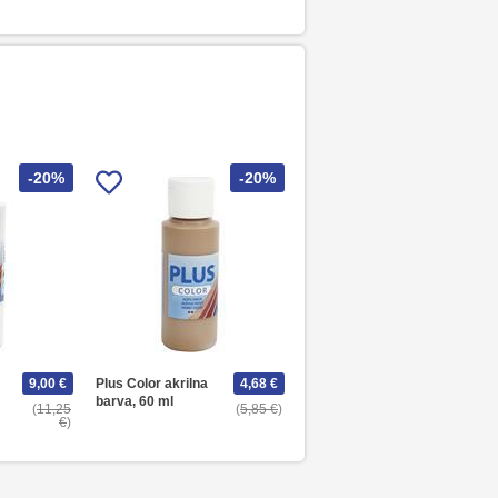
-20%
-20%
9,00 €
Plus Color akrilna
4,68 €
barva, 60 ml
11,25
5,85 €
€