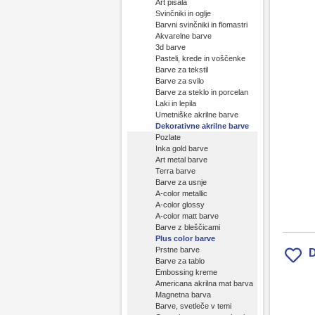
Art pisala
Svinčniki in oglje
Barvni svinčniki in flomastri
Akvarelne barve
3d barve
Pasteli, krede in voščenke
Barve za tekstil
Barve za svilo
Barve za steklo in porcelan
Laki in lepila
Umetniške akrilne barve
Dekorativne akrilne barve
Pozlate
Inka gold barve
Art metal barve
Terra barve
Barve za usnje
A-color metallic
A-color glossy
A-color matt barve
Barve z bleščicami
Plus color barve
Prstne barve
D
Barve za tablo
Embossing kreme
Americana akrilna mat barva
Magnetna barva
Barve, svetleče v temi