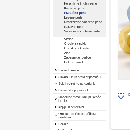
Keramične in clay perle
Kovinske perle
Plastične perle
Lesene perle
Metalizirane plastične perle
Naravne perle
Swarovski kristalne perle
Vrvice
Orodje za nakit
Obeski in okraski
Žice
Zapestnice, ogrlice
Delci za nakit
Barve, barvice
Slikarski in risarski pripomočki
Šola in otroško ustvarjanje
Ustvarjalni pripomočki
D
Modelirne mase, kalupi, sveče
in mila
Knjige in priročniki
Orodje, strojčki in zaščitna
sredstva
Poroka