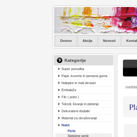
Domov
Akcije
Novosti
Konta
Kategorije
Super ponudba
Papir, kuverte in penasta guma
Nalepke in mali okraski
svetide
Embalaža
Filc ( polst )
Pl
Tekstil, šivanje in pletenje
Dekorativni dodatki
Material za okraševanje
Nakit
Perle
Steklene perle