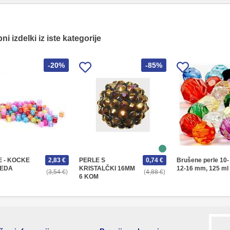
i izdelki iz iste kategorije
-20%
-85%
E - KOCKE
2,83 €
PERLE S
0,74 €
Brušene perle 10-
EDA
KRISTALČKI 16MM
12-16 mm, 125 ml
3,54 €
4,88 €
6 KOM