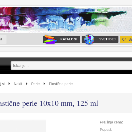
kt
KATALOGI
SVET IDEJ
S
j.si
Nakit
Perle
Plastične perle
astične perle 10x10 mm, 125 ml
Prejšnja cena:
Popust: