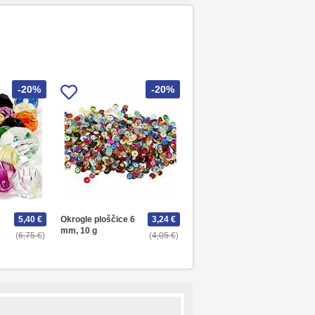
-20%
-20%
5,40 €
Okrogle ploščice 6
3,24 €
mm, 10 g
6,75 €
4,05 €