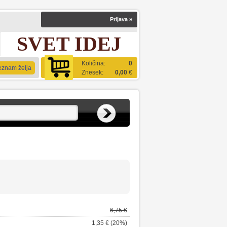
Prijava
»
SVET IDEJ
Količina:
0
eznam želja
Znesek:
0,00
€
6,75 €
1,35 € (20%)