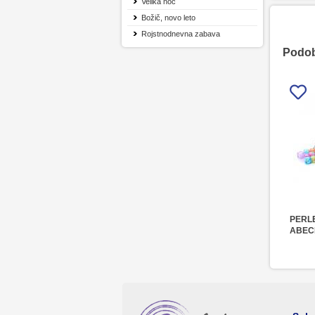
Velika noč
Božič, novo leto
Rojstnodnevna zabava
Podobn
PERL
ABEC