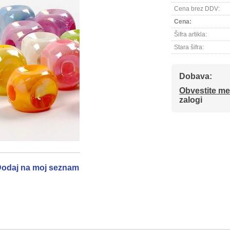
Cena brez DDV:
Cena:
Šifra artikla:
Stara šifra:
Dobava:
Obvestite me
zalogi
odaj na moj seznam