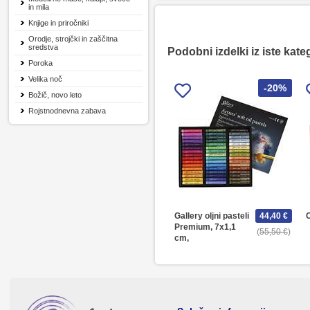
in mila
Knjige in priročniki
Orodje, strojčki in zaščitna
sredstva
Podobni izdelki iz iste kate
Poroka
Velika noč
-20%
Božič, novo leto
Rojstnodnevna zabava
Gallery oljni pasteli
44,40 €
O
Premium, 7x1,1
55,50 €
cm,