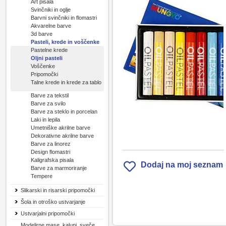
Art pisala
Svinčniki in oglje
Barvni svinčniki in flomastri
Akvarelne barve
3d barve
Pasteli, krede in voščenke
Pastelne krede
Oljni pasteli
Voščenke
Pripomočki
Talne krede in krede za tablo
Barve za tekstil
Barve za svilo
Barve za steklo in porcelan
Laki in lepila
Umetniške akrilne barve
Dekorativne akrilne barve
Barve za linorez
Design flomastri
Kaligrafska pisala
Dodaj na moj seznam
Barve za marmoriranje
Tempere
Slikarski in risarski pripomočki
Šola in otroško ustvarjanje
Ustvarjalni pripomočki
Modelirne mase, kalupi, sveče