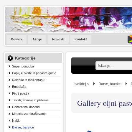
Domov
Akcije
Novosti
Kontakt
Kategorije
Super ponudba
Papir, kuverte in penasta guma
Nalepke in mali okraski
svetidej.si
Barve, barvice
Embalaža
Filc ( polst )
Gallery oljni past
Tekstil, šivanje in pletenje
Dekorativni dodatki
Material za okraševanje
Nakit
Barve, barvice