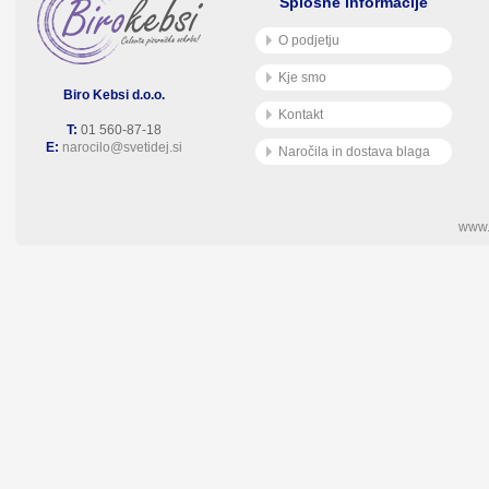
Splošne informacije
O podjetju
Kje smo
Biro Kebsi d.o.o.
Kontakt
T:
01 560-87-18
E:
narocilo@svetidej.si
Naročila in dostava blaga
www.