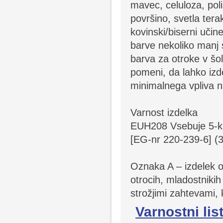
mavec, celuloza, poli
površino, svetla terak
kovinski/biserni uči
barve nekoliko manj s
barva za otroke v šo
pomeni, da lahko izde
minimalnega vpliva na
Varnost izdelka
EUH208 Vsebuje 5-klo
[EG-nr 220-239-6] (3:
Oznaka A – izdelek om
otrocih, mladostnikih
strožjimi zahtevami, k
Varnostni lis