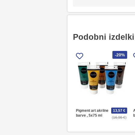
Podobni izdelki 
-20%
Pigment art akrilne
13,57 €
A
barve , 5x75 ml
b
16,96 €