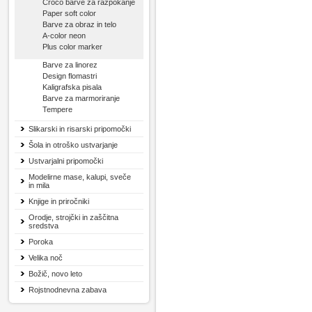
Croco barve za razpokanje
Paper soft color
Barve za obraz in telo
A-color neon
Plus color marker
Barve za linorez
Design flomastri
Kaligrafska pisala
Barve za marmoriranje
Tempere
Slikarski in risarski pripomočki
Šola in otroško ustvarjanje
Ustvarjalni pripomočki
Modelirne mase, kalupi, sveče
in mila
Knjige in priročniki
Orodje, strojčki in zaščitna
sredstva
Poroka
Velika noč
Božič, novo leto
Rojstnodnevna zabava