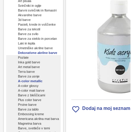
Art pisala
Svinčniki in oglje
Barvni svinčniki in flomastri
Akvarelne barve
3d barve
Pasteli, krede in voščenke
Barve za tekstil
Barve za svilo
Barve za steklo in porcelan
Laki in lepila
Umetniške akrilne barve
Dekorativne akrilne barve
Pozlate
Inka gold barve
Art metal barve
Terra barve
Barve za usnje
A-color metallic
A-color glossy
A-color matt barve
Barve z bleščicami
Plus color barve
Prstne barve
Dodaj na moj seznam
Barve za tablo
Embossing kreme
Americana akrilna mat barva
Magnetna barva
Barve, svetleče v temi