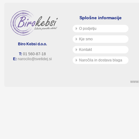
Splošne informacije
O podjetju
Kje smo
Biro Kebsi d.o.o.
Kontakt
T:
01 560-87-18
E:
narocilo@svetidej.si
Naročila in dostava blaga
www.