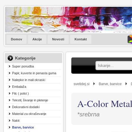
Domov
Akcije
Novosti
Kontakt
Kategorije
Super ponudba
Papir, kuverte in penasta guma
Nalepke in mali okraski
svetidej.si
Barve, barvice
Embalaža
Filc ( polst )
A-Color Metal
Tekstil, šivanje in pletenje
Dekorativni dodatki
*srebrna
Material za okraševanje
Nakit
Barve, barvice