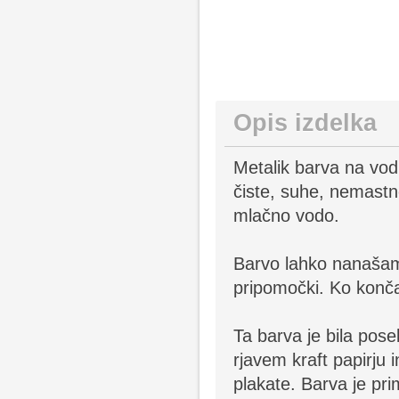
Opis izdelka
Metalik barva na vodn
čiste, suhe, nemastn
mlačno vodo.
Barvo lahko nanašamo
pripomočki. Ko končat
Ta barva je bila pose
rjavem kraft papirju 
plakate. Barva je pri