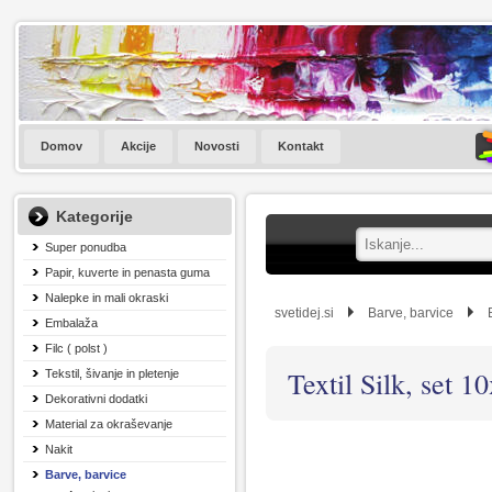
Domov
Akcije
Novosti
Kontakt
Kategorije
Super ponudba
Papir, kuverte in penasta guma
Nalepke in mali okraski
svetidej.si
Barve, barvice
Embalaža
Filc ( polst )
Textil Silk, set 
Tekstil, šivanje in pletenje
Dekorativni dodatki
Material za okraševanje
Nakit
Barve, barvice