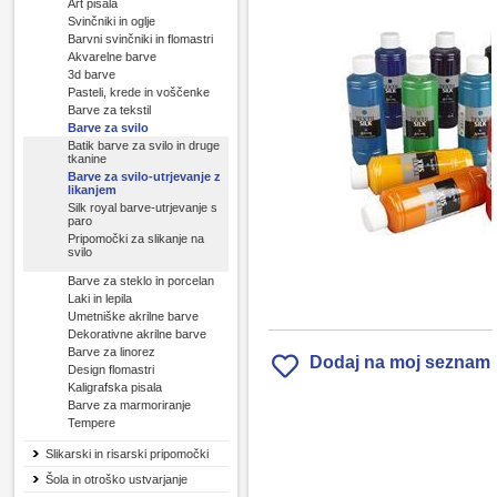
Art pisala
Svinčniki in oglje
Barvni svinčniki in flomastri
Akvarelne barve
3d barve
Pasteli, krede in voščenke
Barve za tekstil
Barve za svilo
Batik barve za svilo in druge
tkanine
Barve za svilo-utrjevanje z
likanjem
Silk royal barve-utrjevanje s
paro
Pripomočki za slikanje na
svilo
Barve za steklo in porcelan
Laki in lepila
Umetniške akrilne barve
Dekorativne akrilne barve
Barve za linorez
Dodaj na moj seznam
Design flomastri
Kaligrafska pisala
Barve za marmoriranje
Tempere
Slikarski in risarski pripomočki
Šola in otroško ustvarjanje