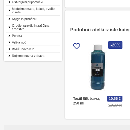
Ustvarjalni pripomočki
Modelirne mase, kalupi, sveče
in mila
Knjige in priročniki
Orodje, strojčki in zaščitna
sredstva
Podobni izdelki iz iste kate
Poroka
Velika noč
-20%
Božič, novo leto
Rojstnodnevna zabava
Textil Silk barva,
10,56 €
250 ml
13,20 €