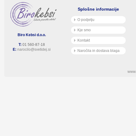
Splošne informacije
O podjetju
Kje smo
Biro Kebsi d.o.o.
Kontakt
T:
01 560-87-18
E:
narocilo@svetidej.si
Naročila in dostava blaga
www.