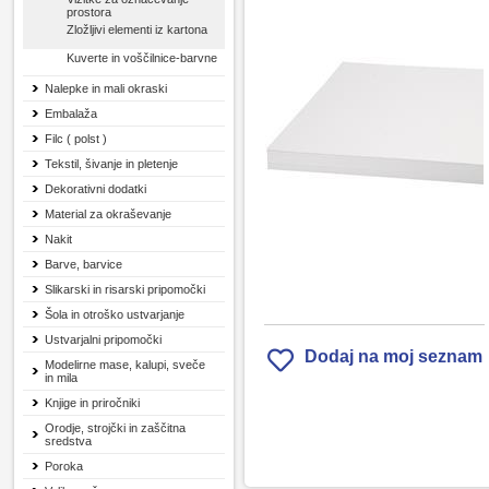
prostora
Zložljivi elementi iz kartona
Kuverte in voščilnice-barvne
Nalepke in mali okraski
Embalaža
Filc ( polst )
Tekstil, šivanje in pletenje
Dekorativni dodatki
Material za okraševanje
Nakit
Barve, barvice
Slikarski in risarski pripomočki
Šola in otroško ustvarjanje
Ustvarjalni pripomočki
Dodaj na moj seznam
Modelirne mase, kalupi, sveče
in mila
Knjige in priročniki
Orodje, strojčki in zaščitna
sredstva
Poroka