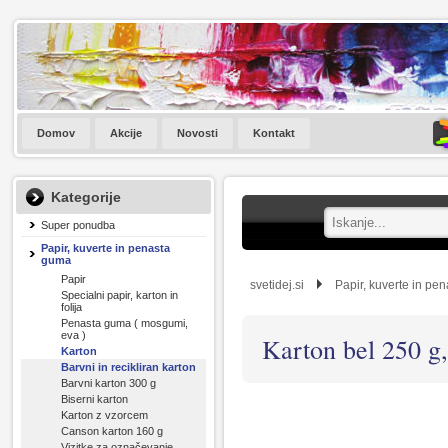
Domov
Akcije
Novosti
Kontakt
Kategorije
Super ponudba
Papir, kuverte in penasta
guma
Papir
svetidej.si
Papir, kuverte in pe
Specialni papir, karton in
folija
Penasta guma ( mosgumi,
eva )
Karton bel 250 g,
Karton
Barvni in recikliran karton
Barvni karton 300 g
Biserni karton
Karton z vzorcem
Canson karton 160 g
Vizitke za označevanje