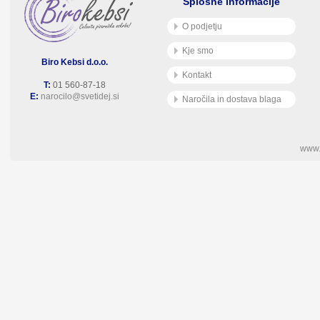
Splošne informacije
O podjetju
Kje smo
Biro Kebsi d.o.o.
Kontakt
T:
01 560-87-18
E:
narocilo@svetidej.si
Naročila in dostava blaga
www.