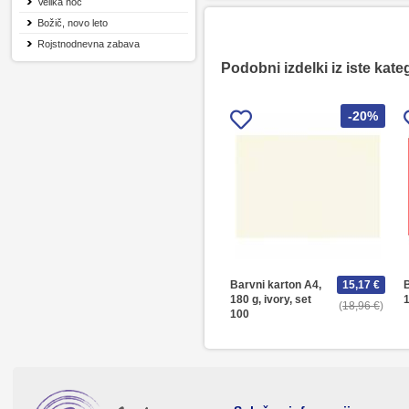
Velika noč
Božič, novo leto
Rojstnodnevna zabava
Podobni izdelki iz iste kate
-20%
Barvni karton A4,
15,17 €
B
180 g, ivory, set
1
18,96 €
100