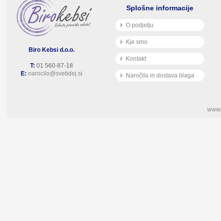
Splošne informacije
O podjetju
Kje smo
Biro Kebsi d.o.o.
Kontakt
T:
01 560-87-18
E:
narocilo@svetidej.si
Naročila in dostava blaga
www.