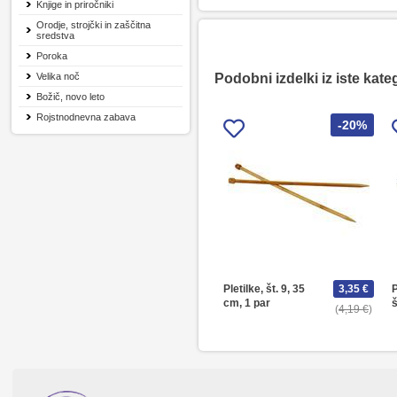
Knjige in priročniki
Orodje, strojčki in zaščitna
sredstva
Poroka
Velika noč
Podobni izdelki iz iste kate
Božič, novo leto
Rojstnodnevna zabava
-20%
Pletilke, št. 9, 35
3,35 €
P
cm, 1 par
š
4,19 €