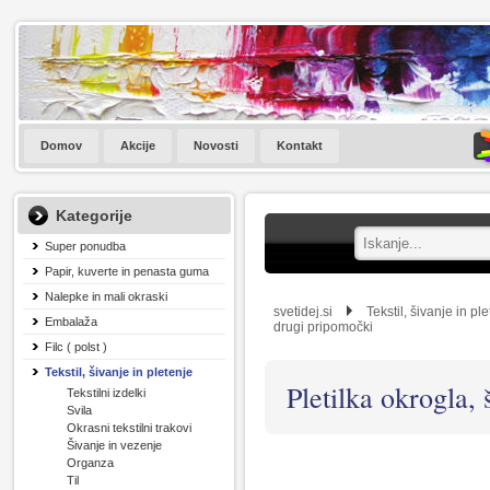
Domov
Akcije
Novosti
Kontakt
Kategorije
Super ponudba
Papir, kuverte in penasta guma
Nalepke in mali okraski
svetidej.si
Tekstil, šivanje in pl
Embalaža
drugi pripomočki
Filc ( polst )
Tekstil, šivanje in pletenje
Pletilka okrogla, 
Tekstilni izdelki
Svila
Okrasni tekstilni trakovi
Šivanje in vezenje
Organza
Til