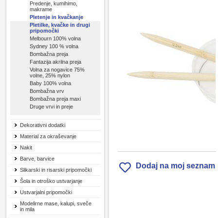
Predenje, kumihimo,
makrame
Pletenje in kvačkanje
Pletilke, kvačke in drugi
pripomočki
Melbourn 100% volna
Sydney 100 % volna
Bombažna preja
Fantazija akrilna preja
Volna za nogavice 75%
volne, 25% nylon
Baby 100% volna
Bombažna vrv
Bombažna preja maxi
Druge vrvi in preje
Dekorativni dodatki
Material za okraševanje
Nakit
Barve, barvice
Dodaj na moj seznam
Slikarski in risarski pripomočki
Šola in otroško ustvarjanje
Ustvarjalni pripomočki
Modelirne mase, kalupi, sveče
in mila